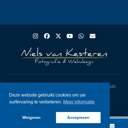
Instagram
Facebook
Twitter
YouTube
Whatsapp
Email
Copyright® Rugby Club Spakenburg | Ontwerp
Niels van
Kesteren
|
Privacystatement AVG
|
FAQ
Deze website gebruikt cookies om uw
surfervaring te verbeteren.
Meer informatie
Weigeren
Accepteren