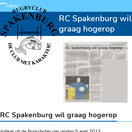
Skip
Menu
Open
Close
to
RC Spakenburg wil
content
mobile
mobile
graag hogerop
menu
menu
RC Spakenburg wil graag hogerop
Artikel uit de Bunschoter van vrijdag 5 april 2013.