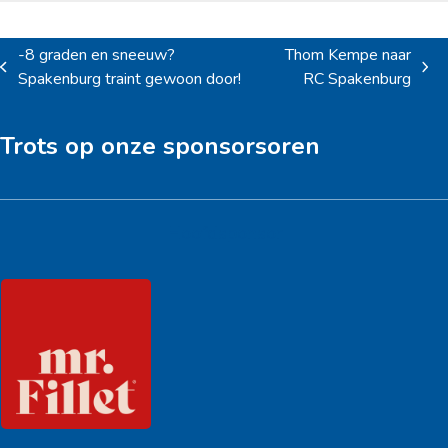
-8 graden en sneeuw?
Thom Kempe naar
previous
next
Spakenburg traint gewoon door!
RC Spakenburg
post:
post:
Trots op onze sponsorsoren
Hoofdsponsor