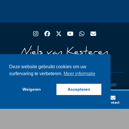
Instagram
Facebook
Twitter
YouTube
Whatsapp
Email
Deze website gebruikt cookies om uw
surfervaring te verbeteren.
Meer informatie
Copyright® Rugby Club Spakenburg | Ontwerp
Niels van
Weigeren
Accepteren
Kesteren
|
Privacystatement AVG
|
FAQ
Lid worden
Wedstrijden
Vacatures
Contact