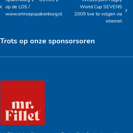
op de LOS /
World Cup SEVENS
previous
next
www.omroepspakenburg.nl
2009 live te volgen via
post:
post:
internet
Trots op onze sponsorsoren
Hoofdsponsor