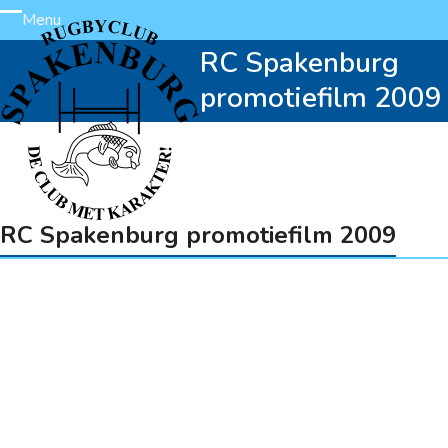
Skip
Menu
Open
Close
to
RC Spakenburg
content
mobile
mobile
promotiefilm 2009
menu
menu
RC Spakenburg promotiefilm 2009