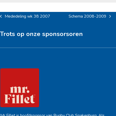
Mededeling wk 38 2007
Schema 2008-2009
previous
next
post:
post:
Trots op onze sponsorsoren
Hoofdsponsor
Mr Fillet is hoofdsponsor van Rugby Club Spakenburg. Als