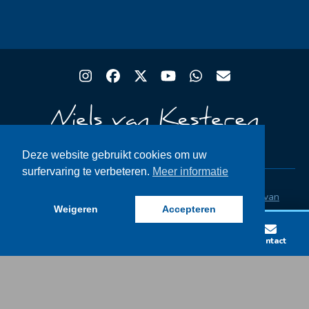
Instagram
Facebook
Twitter
YouTube
Whatsapp
Email
Deze website gebruikt cookies om uw
surfervaring te verbeteren.
Meer informatie
Copyright® Rugby Club Spakenburg | Ontwerp
Niels van
Weigeren
Accepteren
Kesteren
|
Privacystatement AVG
|
FAQ
Lid worden
Wedstrijden
Vacatures
Contact