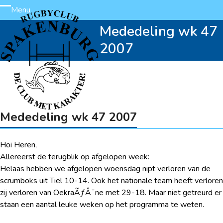
Skip
Menu
Open
Close
to
Mededeling wk 47
content
mobile
mobile
2007
menu
menu
Mededeling wk 47 2007
Hoi Heren,
Allereerst de terugblik op afgelopen week:
Helaas hebben we afgelopen woensdag nipt verloren van de
scrumboks uit Tiel 10-14. Ook het nationale team heeft verloren
zij verloren van OekraÃƒÂ¯ne met 29-18. Maar niet getreurd er
staan een aantal leuke weken op het programma te weten.