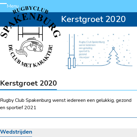
Skip
Menu
Open
Close
to
Kerstgroet 2020
content
mobile
mobile
menu
menu
Kerstgroet 2020
Rugby Club Spakenburg wenst iedereen een gelukkig, gezond
en sportief 2021
Wedstrijden