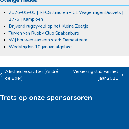
Overige nieuws
2026-05-09 | RFCS Junioren – CL WageningenDuuvels |
27-5 | Kampioen
Drijvend rugbyveld op het Kleine Zeetje
Turven van Rugby Club Spakenburg
Wij bouwen aan een sterk Damesteam
Wedstrijden 10 januari afgelast
Afscheid voorzitter (André
Verkiezing club van het
previous
next
de Boer)
jaar 2021
post:
post:
Trots op onze sponsorsoren
Hoofdsponsor