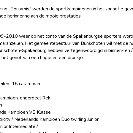
ging “Boulamis” werden de sportkampioenen in het zonnetje geze
de herinnering aan de mooie prestaties.
09-2010 weer op het conto van de Spakenburgse sporters word
tamaranzeilen. Het gemeentebestuur van Bunschoten wil met de h
Bunschoten-Spakenburg hebben vertegenwoordigd in binnen- en / 
het genot van een hapje en een drankje.
eilen f18 catamaran
 kampioen, onderdeel Rek
n
ands Kampioen VB Klasse
tricity / Nederlands Kampioen Duo twirling Junior
ior Intermediate /