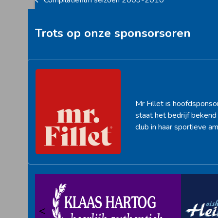
Compilatiefilm seizoen 2009-2010
previous
post:
Trots op onze sponsorsoren
Mr Fillet is hoofdsponso
staat het bedrijf beken
club in haar sportieve am
<