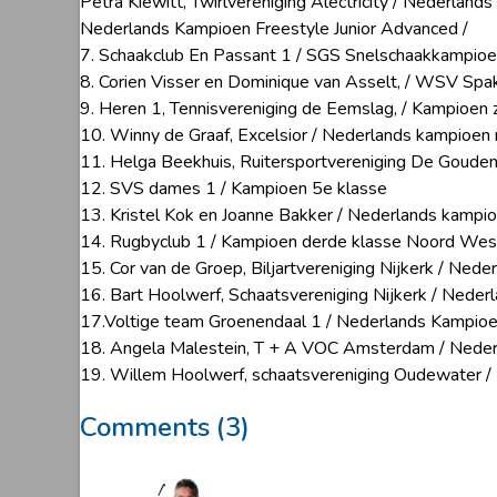
Petra Kiewitt, Twirlvereniging Alectricity / Nederland
Nederlands Kampioen Freestyle Junior Advanced /
7. Schaakclub En Passant 1 / SGS Snelschaakkampio
8. Corien Visser en Dominique van Asselt, / WSV Sp
9. Heren 1, Tennisvereniging de Eemslag, / Kampioen
10. Winny de Graaf, Excelsior / Nederlands kampioen
11. Helga Beekhuis, Ruitersportvereniging De Goude
12. SVS dames 1 / Kampioen 5e klasse
13. Kristel Kok en Joanne Bakker / Nederlands kampio
14. Rugbyclub 1 / Kampioen derde klasse Noord Wes
15. Cor van de Groep, Biljartvereniging Nijkerk / Ne
16. Bart Hoolwerf, Schaatsvereniging Nijkerk / Neder
17.Voltige team Groenendaal 1 / Nederlands Kampioe
18. Angela Malestein, T + A VOC Amsterdam / Neder
19. Willem Hoolwerf, schaatsvereniging Oudewater /
Comments (3)
Arjen