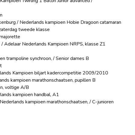
s Kampioen Twirling 1 Baton Junior advanced /
en
akenburg / Nederlands kampioen Hobie Dragoon catamaran
 zaterdag tweede klasse
 majorette
n / Adelaar Nederlands Kampioen NRPS, klasse Z1
en trampoline synchroon, / Senior dames B
t
derlands Kampioen biljart kadercompetitie 2009/2010
lands kampioen marathonschaatsen, pupillen B
n, voltige A/B
lands kampioen handbal, A1
 Nederlands kampioen marathonschaatsen, / C-junioren