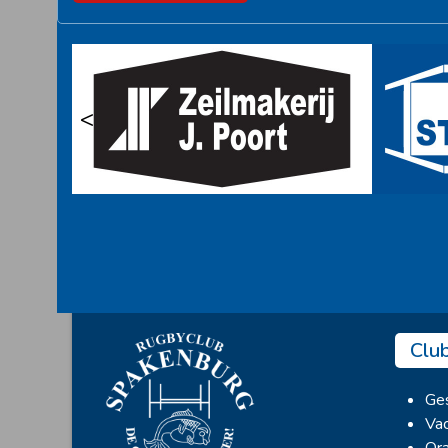
<
Clu
Ges
Vac