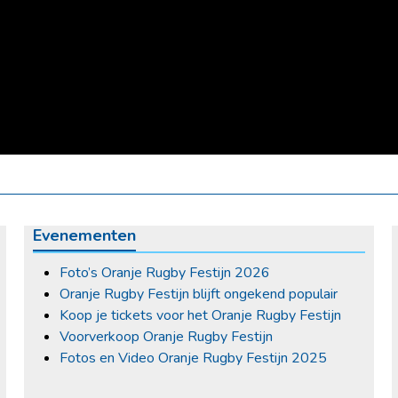
Evenementen
Foto’s Oranje Rugby Festijn 2026
Oranje Rugby Festijn blijft ongekend populair
Koop je tickets voor het Oranje Rugby Festijn
Voorverkoop Oranje Rugby Festijn
Fotos en Video Oranje Rugby Festijn 2025