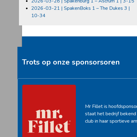
2026-03-28 | Spakenburg 1 – Ascrum 1 | 3-15
2026-03-21 | SpakenBoks 1 – The Dukes 3 |
10-34
Trots op onze sponsorsoren
Mr Fillet is hoofdsponso
staat het bedrijf beken
club in haar sportieve am