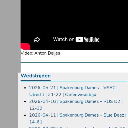
Video: Anton Beijes
Wedstrijden
2026-05-21 | Spakenburg Dames – VSRC
Utrecht | 31-22 | Oefenwedstrijd
2026-04-18 | Spakenburg Dames – RUS D2 |
12-39
2026-04-11 | Spakenburg Dames – Blue Beez |
14-61