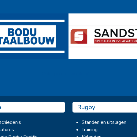
Ook sponsor worden? →
b
Rugby
chiedenis
Standen en uitslagen
atures
Training