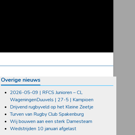
Overige nieuws
2026-05-09 | RFCS Junioren – CL
WageningenDuuvels | 27-5 | Kampioen
Drijvend rugbyveld op het Kleine Zeetje
Turven van Rugby Club Spakenburg
Wij bouwen aan een sterk Damesteam
Wedstrijden 10 januari afgelast