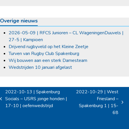
Overige nieuws
2026-05-09 | RFCS Junioren – CL WageningenDuuvels |
27-5 | Kampioen
Drijvend rugbyveld op het Kleine Zeetje
Turven van Rugby Club Spakenburg
Wij bouwen aan een sterk Damesteam
Wedstrijden 10 januari afgelast
2022-10-13 | Spakenburg
2022-10-29 | West
Socials – USRS jonge honden |
Friesland –
previous
next
17-10 | oefenwedstrijd
Spakenburg 1 | 15-
post:
post:
68