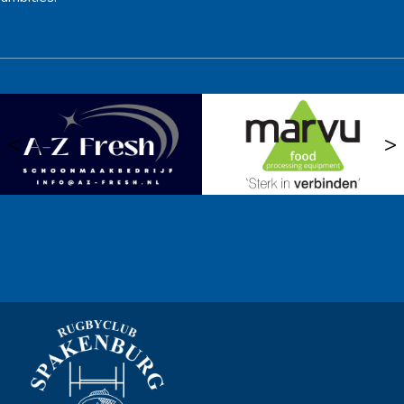
<
>
Ook sponsor worden? →