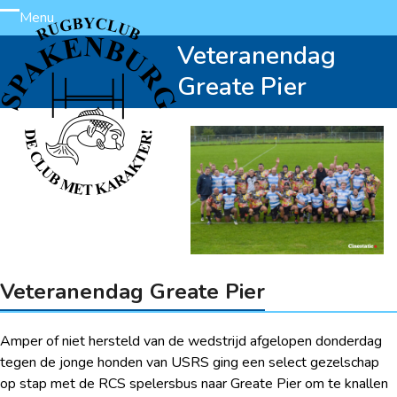
Skip
Menu
Open
Close
to
Veteranendag
content
mobile
mobile
Greate Pier
menu
menu
Veteranendag Greate Pier
Amper of niet hersteld van de wedstrijd afgelopen donderdag
tegen de jonge honden van USRS ging een select gezelschap
op stap met de RCS spelersbus naar Greate Pier om te knallen