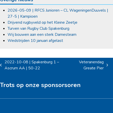
2026-05-09 | RFCS Junioren – CL WageningenDuuvels |
27-5 | Kampioen
Drijvend rugbyveld op het Kleine Zeetje
Turven van Rugby Club Spakenburg
Wij bouwen aan een sterk Damesteam
Wedstrijden 10 januari afgelast
2022-10-08 | Spakenburg 1 –
Veteranendag
previous
next
Ascrum AA | 50-22
Greate Pier
post:
post:
Trots op onze sponsorsoren
Hoofdsponsor