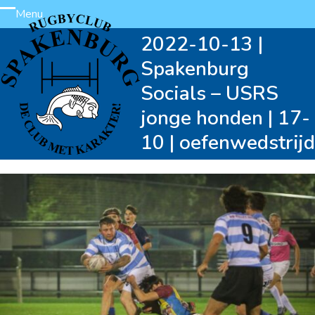
Skip
Menu
Open
Close
to
2022-10-13 |
content
mobile
mobile
Spakenburg
menu
menu
Socials – USRS
jonge honden | 17-
10 | oefenwedstrijd