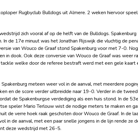
oploper Rugbyclub Bulldogs uit Almere. 2 weken hiervoor speel
edstrijd zich vooral af op de helft van de Bulldogs. Spakenburg 
. In de 17e minuut was het Jonathan Rijswijk die vluchtig de p
 conversie van Wouco de Graaf stond Spakenburg voor met 7-0. N
teen in dook. Ook deze conversie van Wouco de Graaf was weer ra
tackle welke door de referee bestraft werd met een gele kaart
g Spakenburg meteen weer vol in de aanval, met meerdere poging
reken en de score verder uitbreidde naar 19-0. Verder in de twee
oordat de Spakenburgse verdediging als een huis stond. In de 5
artse speler Mario Terlouw wist de nodige meters te maken en ga
anuit de verre hoek raak geschoten door Wouco de Graaf. In de l
 in de aanval, met een paar snelle jongens in de lijn rende ze de
wint deze wedstrijd met 26-5.