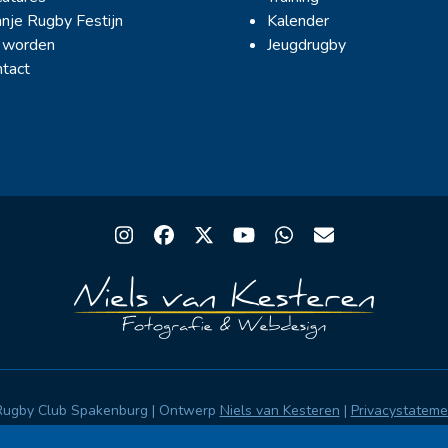
nje Rugby Festijn
Kalender
 worden
Jeugdrugby
tact
Instagram
Facebook
Twitter
YouTube
Whatsapp
Email
Rugby Club Spakenburg | Ontwerp
Niels van Kesteren
|
Privacystatem