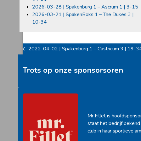
2026-03-28 | Spakenburg 1 – Ascrum 1 | 3-15
2026-03-21 | SpakenBoks 1 – The Dukes 3 |
10-34
2022-04-02 | Spakenburg 1 – Castricum 3 | 19-3
previous
post:
Trots op onze sponsorsoren
Mr Fillet is hoofdsponso
staat het bedrijf beken
club in haar sportieve am