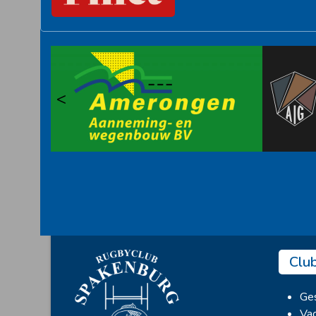
<
Clu
Ges
Vac