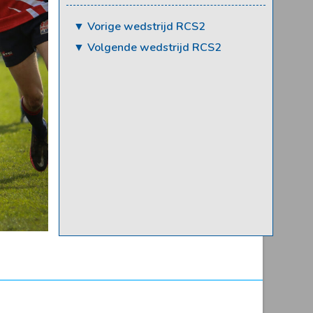
▼ Vorige wedstrijd RCS2
▼ Volgende wedstrijd RCS2