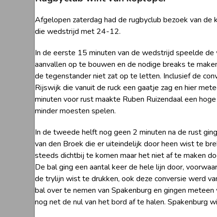
Afgelopen zaterdag had de rugbyclub bezoek van de k
die wedstrijd met 24-12.
In de eerste 15 minuten van de wedstrijd speelde de w
aanvallen op te bouwen en de nodige breaks te maken
de tegenstander niet zat op te letten. Inclusief de
Rijswijk die vanuit de ruck een gaatje zag en hier me
minuten voor rust maakte Ruben Ruizendaal een hoge 
minder moesten spelen.
In de tweede helft nog geen 2 minuten na de rust gin
van den Broek die er uiteindelijk door heen wist te b
steeds dichtbij te komen maar het niet af te maken d
De bal ging een aantal keer de hele lijn door, voorwa
de trylijn wist te drukken, ook deze conversie werd v
bal over te nemen van Spakenburg en gingen meteen vol
nog net de nul van het bord af te halen. Spakenburg 