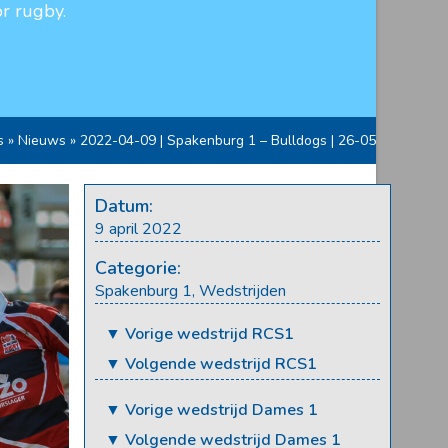
r rugby.
s
»
Nieuws
»
2022-04-09 | Spakenburg 1 – Bulldogs | 26-05
Datum:
9 april 2022
Categorie:
Spakenburg 1
,
Wedstrijden
▼ Vorige wedstrijd RCS1
▼ Volgende wedstrijd RCS1
▼ Vorige wedstrijd Dames 1
▼ Volgende wedstrijd Dames 1