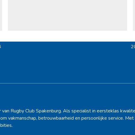
4
2
ne
po
Hoofdsponsor
r van Rugby Club Spakenburg. Als specialist in eersteklas kwalite
d om vakmanschap, betrouwbaarheid en persoonlijke service. Met 
bities.