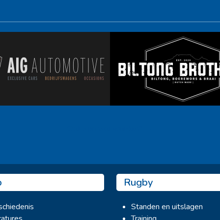
Ook sponsor worden? →
b
Rugby
chiedenis
Standen en uitslagen
atures
Training