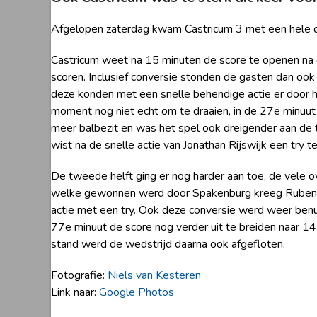
Afgelopen zaterdag kwam Castricum 3 met een hele d
Castricum weet na 15 minuten de score te openen na e
scoren. Inclusief conversie stonden de gasten dan ook 
deze konden met een snelle behendige actie er door 
moment nog niet echt om te draaien, in de 27e minuut
meer balbezit en was het spel ook dreigender aan de t
wist na de snelle actie van Jonathan Rijswijk een try
De tweede helft ging er nog harder aan toe, de vele o
welke gewonnen werd door Spakenburg kreeg Ruben Rui
actie met een try. Ook deze conversie werd weer ben
77e minuut de score nog verder uit te breiden naar 14
stand werd de wedstrijd daarna ook afgefloten.
Fotografie:
Niels van Kesteren
Link naar:
Google Photos