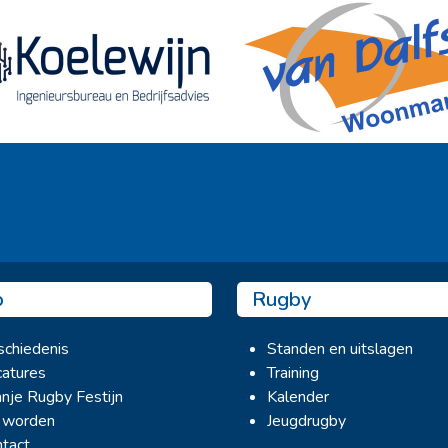
Ook sponsor worden? →
b
Rugby
chiedenis
Standen en uitslagen
atures
Training
nje Rugby Festijn
Kalender
 worden
Jeugdrugby
tact