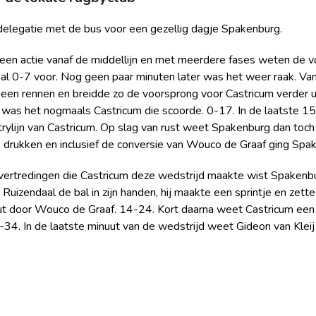
elegatie met de bus voor een gezellig dagje Spakenburg.
en actie vanaf de middellijn en met meerdere fases weten de voo
al 0-7 voor. Nog geen paar minuten later was het weer raak. Vanaf
heen rennen en breidde zo de voorsprong voor Castricum verder 
 was het nogmaals Castricum die scoorde. 0-17. In de laatste 1
rylijn van Castricum. Op slag van rust weet Spakenburg dan toch 
 te drukken en inclusief de conversie van Wouco de Graaf ging Sp
vertredingen die Castricum deze wedstrijd maakte wist Spakenbur
zendaal de bal in zijn handen, hij maakte een sprintje en zett
ut door Wouco de Graaf. 14-24. Kort daarna weet Castricum een 
-34. In de laatste minuut van de wedstrijd weet Gideon van Klei