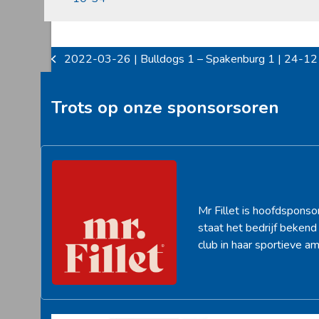
2022-03-26 | Bulldogs 1 – Spakenburg 1 | 24-12
previous
post:
Trots op onze sponsorsoren
Mr Fillet is hoofdsponso
staat het bedrijf beken
club in haar sportieve am