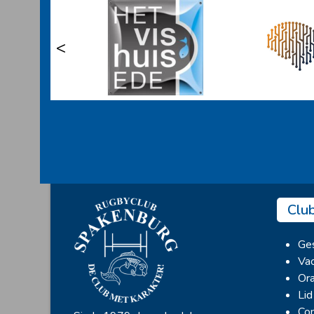
<
Clu
Ges
Vac
Ora
Lid
Con