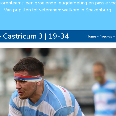
niorenteams, een groeiende jeugdafdeling en passie voo
Van pupillen tot veteranen: welkom in Spakenburg.
 Castricum 3 | 19-34
Home
»
Nieuws
»