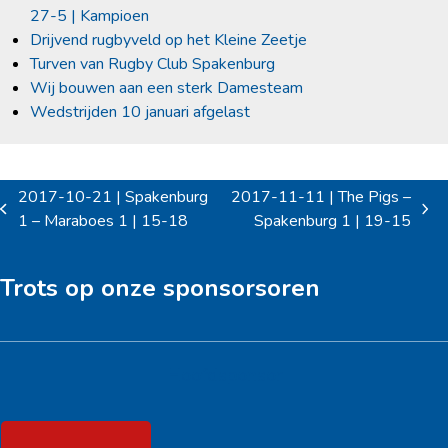
27-5 | Kampioen
Drijvend rugbyveld op het Kleine Zeetje
Turven van Rugby Club Spakenburg
Wij bouwen aan een sterk Damesteam
Wedstrijden 10 januari afgelast
2017-10-21 | Spakenburg
2017-11-11 | The Pigs –
previous
next
1 – Maraboes 1 | 15-18
Spakenburg 1 | 19-15
post:
post:
Trots op onze sponsorsoren
Hoofdsponsor