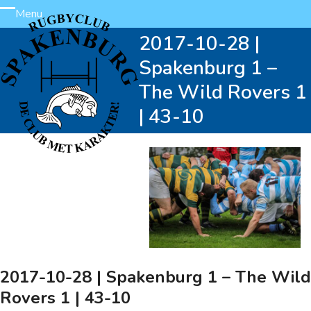
Skip
Menu
Open
Close
to
2017-10-28 |
content
mobile
mobile
Spakenburg 1 –
menu
menu
The Wild Rovers 1
| 43-10
2017-10-28 | Spakenburg 1 – The Wild
Rovers 1 | 43-10