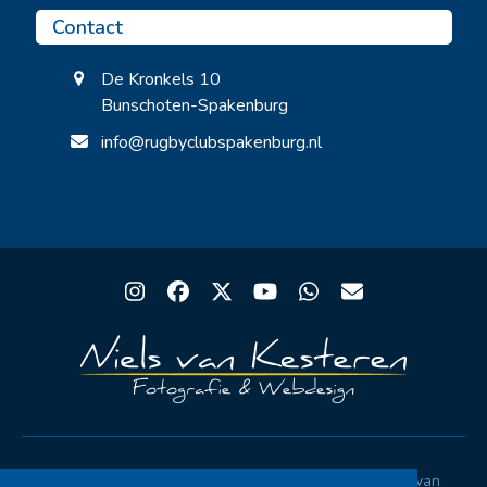
Contact
De Kronkels 10
Bunschoten-Spakenburg
info@rugbyclubspakenburg.nl
Instagram
Facebook
Twitter
YouTube
Whatsapp
Email
Copyright® Rugby Club Spakenburg | Ontwerp
Niels van