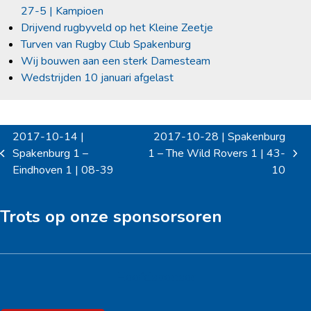
27-5 | Kampioen
Drijvend rugbyveld op het Kleine Zeetje
Turven van Rugby Club Spakenburg
Wij bouwen aan een sterk Damesteam
Wedstrijden 10 januari afgelast
2017-10-14 |
2017-10-28 | Spakenburg
Spakenburg 1 –
1 – The Wild Rovers 1 | 43-
previous
next
Eindhoven 1 | 08-39
10
post:
post:
Trots op onze sponsorsoren
Hoofdsponsor