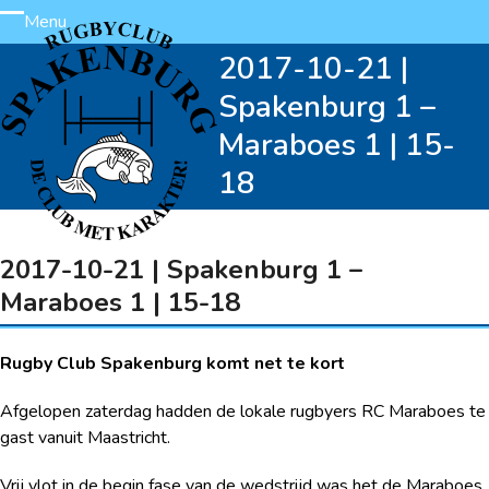
Skip
Menu
Open
Close
to
2017-10-21 |
content
mobile
mobile
Spakenburg 1 –
menu
menu
Maraboes 1 | 15-
18
2017-10-21 | Spakenburg 1 –
Maraboes 1 | 15-18
Rugby Club Spakenburg komt net te kort
Afgelopen zaterdag hadden de lokale rugbyers RC Maraboes te
gast vanuit Maastricht.
Vrij vlot in de begin fase van de wedstrijd was het de Maraboes