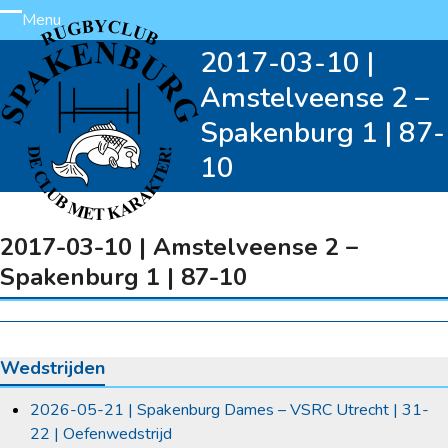
Skip
Menu
Open
Close
to
2017-03-10 |
content
mobile
mobile
Amstelveense 2 –
menu
menu
Spakenburg 1 | 87-
10
2017-03-10 | Amstelveense 2 –
Spakenburg 1 | 87-10
Wedstrijden
2026-05-21 | Spakenburg Dames – VSRC Utrecht | 31-
22 | Oefenwedstrijd