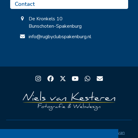
Contact
De Kronkels 10
Bunschoten-Spakenburg
info@rugbyclubspakenburg.nl
Instagram
Facebook
Twitter
YouTube
Whatsapp
Email
Copyright® Rugby Club Spakenburg | Ontwerp
Niels van