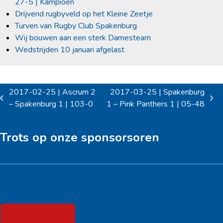
27-5 | Kampioen
Drijvend rugbyveld op het Kleine Zeetje
Turven van Rugby Club Spakenburg
Wij bouwen aan een sterk Damesteam
Wedstrijden 10 januari afgelast
2017-02-25 | Ascrum 2
2017-03-25 | Spakenburg
previous
next
– Spakenburg 1 | 103-0
1 – Pink Panthers 1 | 05-48
post:
post:
Trots op onze sponsorsoren
Hoofdsponsor