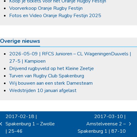
Koop je tickets voor het Oranje Rugby Festijn
Voorverkoop Oranje Rugby Festijn
Fotos en Video Oranje Rugby Festijn 2025
Overige nieuws
2026-05-09 | RFCS Junioren – CL WageningenDuuvels |
27-5 | Kampioen
Drijvend rugbyveld op het Kleine Zeetje
Turven van Rugby Club Spakenburg
Wij bouwen aan een sterk Damesteam
Wedstrijden 10 januari afgelast
2017-02-18 |
2017-03-10 |
Spakenburg 1 – Zwolle
Amstelveense 2 –
previous
next
| 25-46
Spakenburg 1 | 87-10
post:
post: