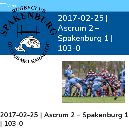
Skip
Menu
Open
Close
to
2017-02-25 |
content
mobile
mobile
Ascrum 2 –
menu
menu
Spakenburg 1 |
103-0
2017-02-25 | Ascrum 2 – Spakenburg 1
| 103-0