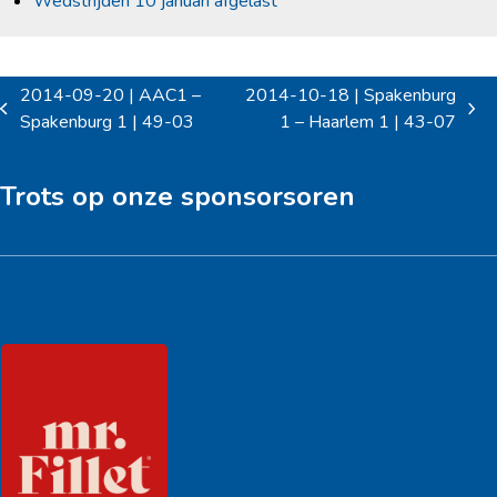
Wedstrijden 10 januari afgelast
2014-09-20 | AAC1 –
2014-10-18 | Spakenburg
previous
next
Spakenburg 1 | 49-03
1 – Haarlem 1 | 43-07
post:
post:
Trots op onze sponsorsoren
Hoofdsponsor