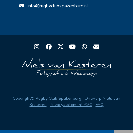
info@rugbyclubspakenburg.nl
Instagram
Facebook
Twitter
YouTube
Whatsapp
Email
Copyright® Rugby Club Spakenburg | Ontwerp
Niels van
Kesteren
|
Privacystatement AVG
|
FAQ