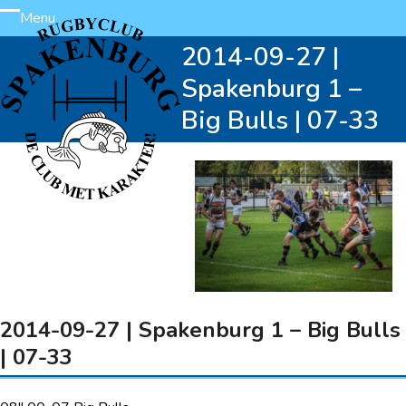
Skip
Menu
Open
Close
to
2014-09-27 |
content
mobile
mobile
Spakenburg 1 –
menu
menu
Big Bulls | 07-33
2014-09-27 | Spakenburg 1 – Big Bulls
| 07-33