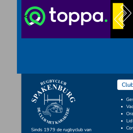
<
Clu
Ges
Vac
Ora
Lid
Con
Sinds 1979 de rugbyclub van