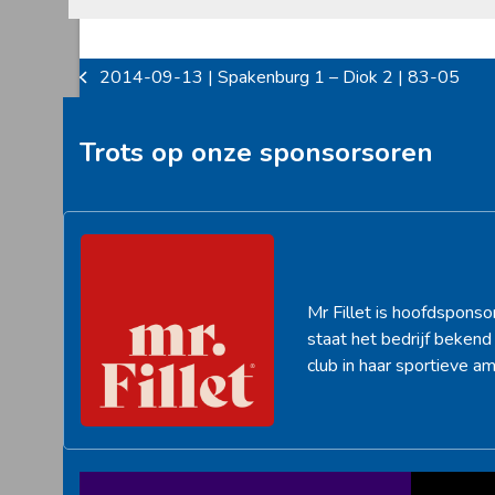
2014-09-13 | Spakenburg 1 – Diok 2 | 83-05
previous
post:
Trots op onze sponsorsoren
Mr Fillet is hoofdsponso
staat het bedrijf beken
club in haar sportieve am