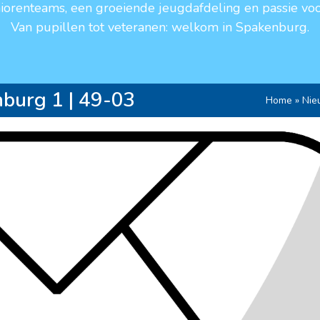
niorenteams, een groeiende jeugdafdeling en passie voo
Van pupillen tot veteranen: welkom in Spakenburg.
burg 1 | 49-03
Home
»
Nie