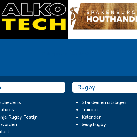
Ook sponsor worden? →
b
Rugby
chiedenis
Standen en uitslagen
atures
Training
nje Rugby Festijn
Kalender
 worden
Jeugdrugby
tact