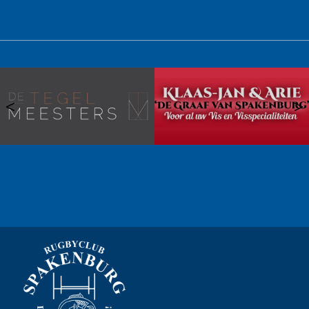
<
>
Ook sponsor worden? →