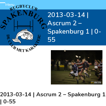
Skip
Menu
Open
Close
to
2013-03-14 |
content
mobile
mobile
Ascrum 2 –
menu
menu
Spakenburg 1 | 0-
55
2013-03-14 | Ascrum 2 – Spakenburg 1
| 0-55