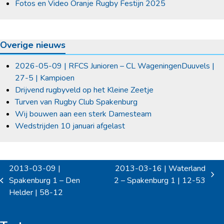
Fotos en Video Oranje Rugby Festijn 2025
Overige nieuws
2026-05-09 | RFCS Junioren – CL WageningenDuuvels |
27-5 | Kampioen
Drijvend rugbyveld op het Kleine Zeetje
Turven van Rugby Club Spakenburg
Wij bouwen aan een sterk Damesteam
Wedstrijden 10 januari afgelast
2013-03-09 |
2013-03-16 | Waterland
next
Spakenburg 1 – Den
2 – Spakenburg 1 | 12-53
previous
post:
Helder | 58-12
post: