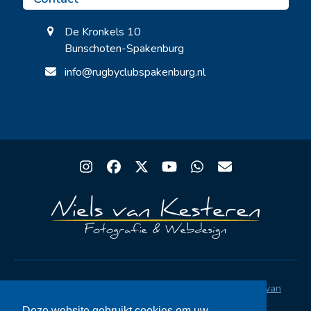
De Kronkels 10
Bunschoten-Spakenburg
info@rugbyclubspakenburg.nl
Instagram
Facebook
Twitter
YouTube
Whatsapp
Email
Copyright® Rugby Club Spakenburg | Ontwerp
Niels van
Kesteren
|
Privacystatement AVG
|
FAQ
Deze website gebruikt cookies om uw