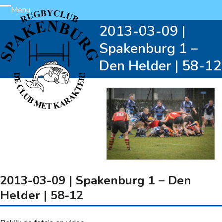
Skip
Menu
Open
Close
to
2013-03-09 |
content
mobile
mobile
Spakenburg 1 –
menu
menu
Den Helder | 58-12
2013-03-09 | Spakenburg 1 – Den
Helder | 58-12