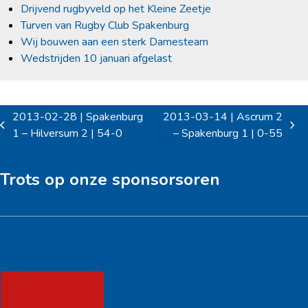
Drijvend rugbyveld op het Kleine Zeetje
Turven van Rugby Club Spakenburg
Wij bouwen aan een sterk Damesteam
Wedstrijden 10 januari afgelast
2013-02-28 | Spakenburg
2013-03-14 | Ascrum 2
previous
next
1 – Hilversum 2 | 54-0
– Spakenburg 1 | 0-55
post:
post:
Trots op onze sponsorsoren
Hoofdsponsor