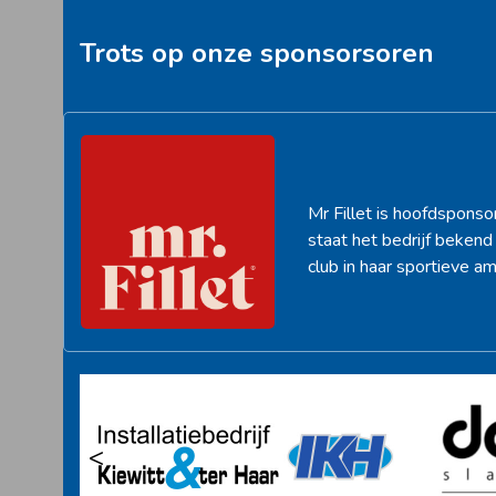
post:
Trots op onze sponsorsoren
Mr Fillet is hoofdsponso
staat het bedrijf beken
club in haar sportieve am
<