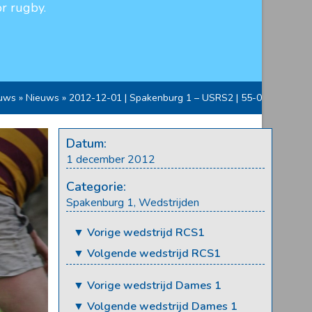
r rugby.
uws
»
Nieuws
»
2012-12-01 | Spakenburg 1 – USRS2 | 55-0
Datum:
1 december 2012
Categorie:
Spakenburg 1
,
Wedstrijden
▼ Vorige wedstrijd RCS1
▼ Volgende wedstrijd RCS1
▼ Vorige wedstrijd Dames 1
▼ Volgende wedstrijd Dames 1