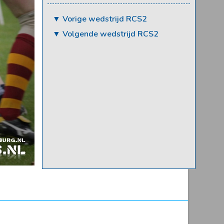
▼ Vorige wedstrijd RCS2
▼ Volgende wedstrijd RCS2