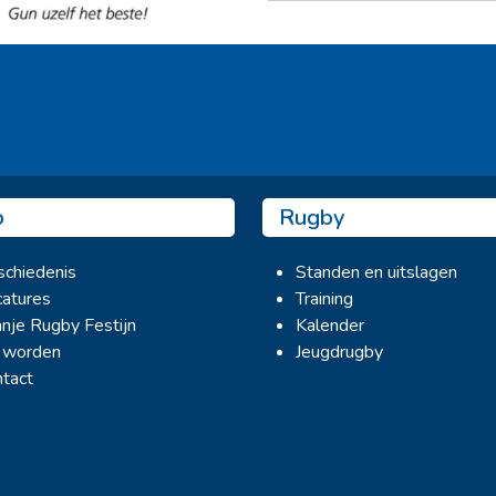
Ook sponsor worden? →
b
Rugby
chiedenis
Standen en uitslagen
atures
Training
nje Rugby Festijn
Kalender
 worden
Jeugdrugby
tact