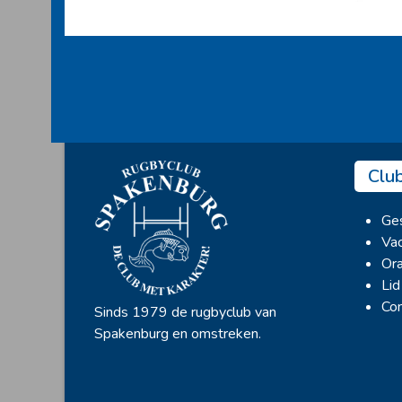
Clu
Ges
Vac
Ora
Lid
Con
Sinds 1979 de rugbyclub van
Spakenburg en omstreken.