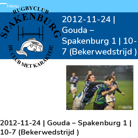
Skip
Menu
Open
Close
to
2012-11-24 |
content
mobile
mobile
Gouda –
menu
menu
Spakenburg 1 | 10-
7 (Bekerwedstrijd )
2012-11-24 | Gouda – Spakenburg 1 |
10-7 (Bekerwedstrijd )