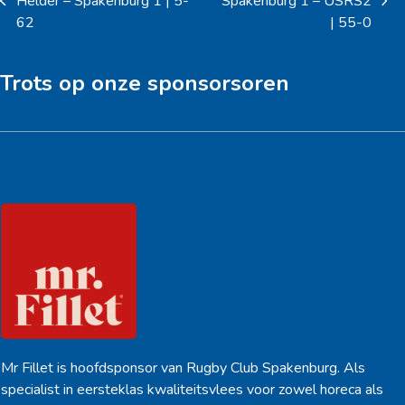
Helder – Spakenburg 1 | 5-
Spakenburg 1 – USRS2
previous
next
62
| 55-0
post:
post:
Trots op onze sponsorsoren
Hoofdsponsor
Mr Fillet is hoofdsponsor van Rugby Club Spakenburg. Als
specialist in eersteklas kwaliteitsvlees voor zowel horeca als