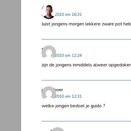
Arjen
2 april 2010 om 16:31
Juist jongens morgen lekkere zware pot heb er
guido
5 april 2010 om 12:24
zijn de jongens inmiddels alweer opgedoken?
jandeboer
5 april 2010 om 12:31
welke jongen bedoel je guido ?
guido