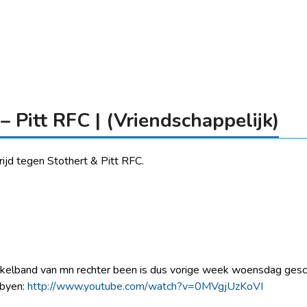
 Pitt RFC | (Vriendschappelijk)
d tegen Stothert & Pitt RFC.
kelband van mn rechter been is dus vorige week woensdag gesche
gbyen:
http://www.youtube.com/watch?v=0MVgjUzKoVI