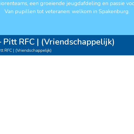
niorenteams, een groeiende jeugdafdeling en passie voo
Van pupillen tot veteranen: welkom in Spakenburg.
Pitt RFC | (Vriendschappelijk)
t RFC | (Vriendschappelijk)