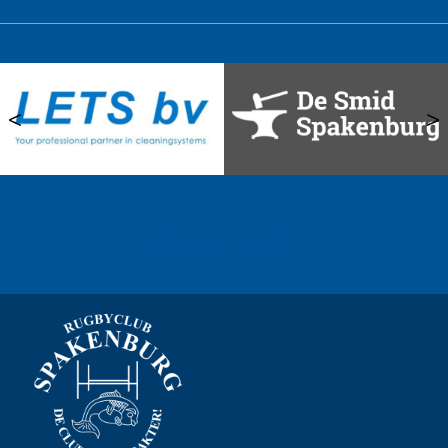
<
>
Ook sponsor worden? →