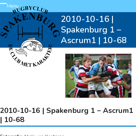
Skip
Menu
Open
Close
to
2010-10-16 |
content
mobile
mobile
Spakenburg 1 –
menu
menu
Ascrum1 | 10-68
2010-10-16 | Spakenburg 1 – Ascrum1
| 10-68