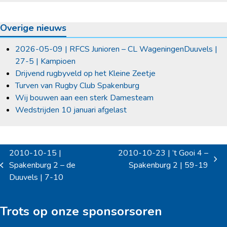
Overige nieuws
2026-05-09 | RFCS Junioren – CL WageningenDuuvels |
27-5 | Kampioen
Drijvend rugbyveld op het Kleine Zeetje
Turven van Rugby Club Spakenburg
Wij bouwen aan een sterk Damesteam
Wedstrijden 10 januari afgelast
2010-10-15 |
2010-10-23 | ’t Gooi 4 –
next
Spakenburg 2 – de
Spakenburg 2 | 59-19
previous
post:
Duuvels | 7-10
post:
Trots op onze sponsorsoren