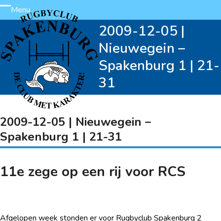
Skip
Menu
Open
Close
to
2009-12-05 |
content
mobile
mobile
Nieuwegein –
menu
menu
Spakenburg 1 | 21-
31
2009-12-05 | Nieuwegein –
Spakenburg 1 | 21-31
11e zege op een rij voor RCS
Afgelopen week stonden er voor Rugbyclub Spakenburg 2