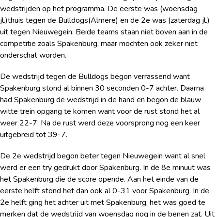
wedstrijden op het programma. De eerste was (woensdag
jl.)thuis tegen de Bulldogs(Almere) en de 2
e
was (zaterdag jl.)
uit tegen Nieuwegein. Beide teams staan niet boven aan in de
competitie zoals Spakenburg, maar mochten ook zeker niet
onderschat worden.
De wedstrijd tegen de Bulldogs begon verrassend want
Spakenburg stond al binnen 30 seconden 0-7 achter. Daarna
had Spakenburg de wedstrijd in de hand en begon de blauw
witte trein opgang te komen want voor de rust stond het al
weer 22-7. Na de rust werd deze voorsprong nog een keer
uitgebreid tot 39-7.
De 2
e
wedstrijd begon beter tegen Nieuwegein want al snel
werd er een try gedrukt door Spakenburg. In de 8
e
minuut was
het Spakenburg die de score opende. Aan het einde van de
eerste helft stond het dan ook al 0-31 voor Spakenburg. In de
2
e
helft ging het achter uit met Spakenburg, het was goed te
merken dat de wedstrijd van woensdag nog in de benen zat. Uit