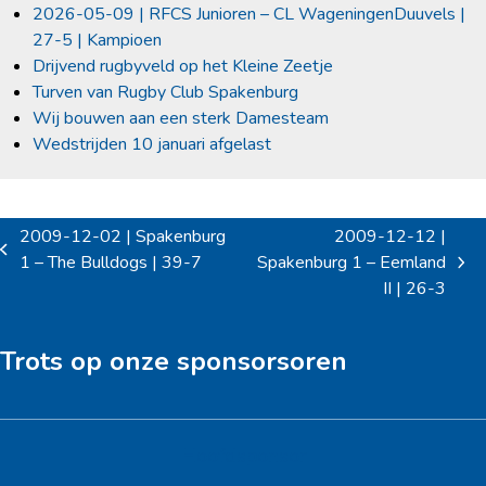
2026-05-09 | RFCS Junioren – CL WageningenDuuvels |
27-5 | Kampioen
Drijvend rugbyveld op het Kleine Zeetje
Turven van Rugby Club Spakenburg
Wij bouwen aan een sterk Damesteam
Wedstrijden 10 januari afgelast
2009-12-02 | Spakenburg
2009-12-12 |
previous
1 – The Bulldogs | 39-7
Spakenburg 1 – Eemland
next
post:
II | 26-3
post:
Trots op onze sponsorsoren
Hoofdsponsor