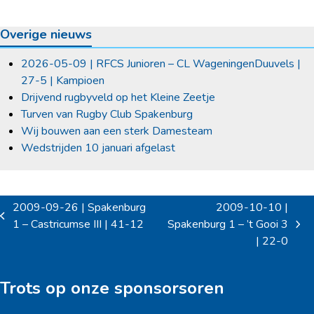
Overige nieuws
2026-05-09 | RFCS Junioren – CL WageningenDuuvels |
27-5 | Kampioen
Drijvend rugbyveld op het Kleine Zeetje
Turven van Rugby Club Spakenburg
Wij bouwen aan een sterk Damesteam
Wedstrijden 10 januari afgelast
2009-09-26 | Spakenburg
2009-10-10 |
previous
1 – Castricumse III | 41-12
Spakenburg 1 – ’t Gooi 3
next
post:
| 22-0
post:
Trots op onze sponsorsoren