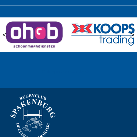
<
>
Ook sponsor worden? →