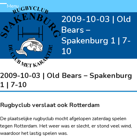
Skip
Menu
Open
Close
to
2009-10-03 | Old
content
mobile
mobile
Bears –
menu
menu
Spakenburg 1 | 7-
10
2009-10-03 | Old Bears – Spakenburg
1 | 7-10
Rugbyclub verslaat ook Rotterdam
De plaatselijke rugbyclub mocht afgelopen zaterdag spelen
tegen Rotterdam. Het weer was er slecht, er stond veel wind,
waardoor het lastig spelen was.