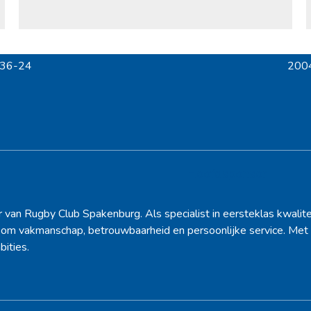
 36-24
2004
next
post:
Hoofdsponsor
r van Rugby Club Spakenburg. Als specialist in eersteklas kwalite
d om vakmanschap, betrouwbaarheid en persoonlijke service. Met 
bities.