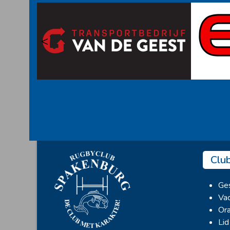
<
Clu
Ges
Vac
Ora
Lid