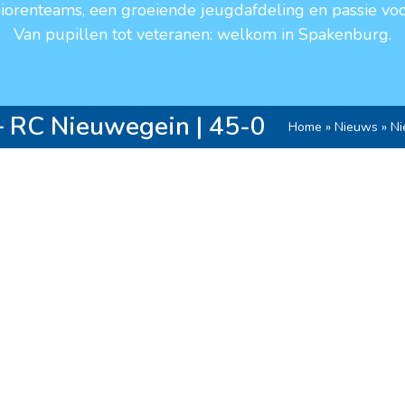
niorenteams, een groeiende jeugdafdeling en passie voo
Van pupillen tot veteranen: welkom in Spakenburg.
– RC Nieuwegein | 45-0
Home
»
Nieuws
»
Ni