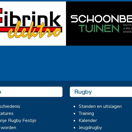
Ook sponsor worden? →
b
Rugby
chiedenis
Standen en uitslagen
atures
Training
nje Rugby Festijn
Kalender
 worden
Jeugdrugby