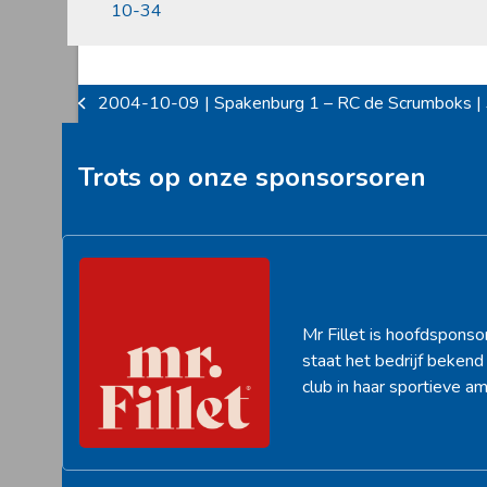
10-34
2004-10-09 | Spakenburg 1 – RC de Scrumboks |
previous
post:
Trots op onze sponsorsoren
Mr Fillet is hoofdsponso
staat het bedrijf beken
club in haar sportieve am