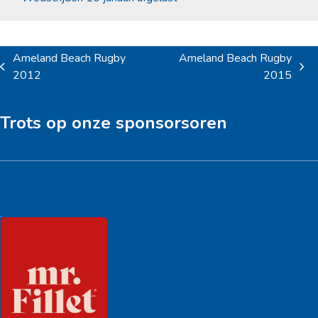
Ameland Beach Rugby
Ameland Beach Rugby
previous
next
2012
2015
post:
post:
Trots op onze sponsorsoren
Hoofdsponsor