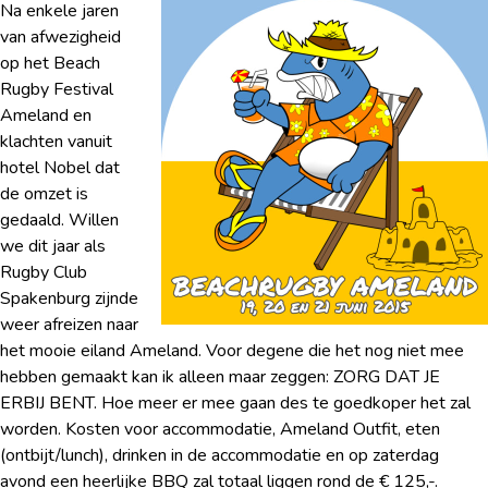
Na enkele jaren
van afwezigheid
op het Beach
Rugby Festival
Ameland en
klachten vanuit
hotel Nobel dat
de omzet is
gedaald. Willen
we dit jaar als
Rugby Club
Spakenburg zijnde
weer afreizen naar
het mooie eiland Ameland. Voor degene die het nog niet mee
hebben gemaakt kan ik alleen maar zeggen: ZORG DAT JE
ERBIJ BENT. Hoe meer er mee gaan des te goedkoper het zal
worden. Kosten voor accommodatie, Ameland Outfit, eten
(ontbijt/lunch), drinken in de accommodatie en op zaterdag
avond een heerlijke BBQ zal totaal liggen rond de € 125,-.