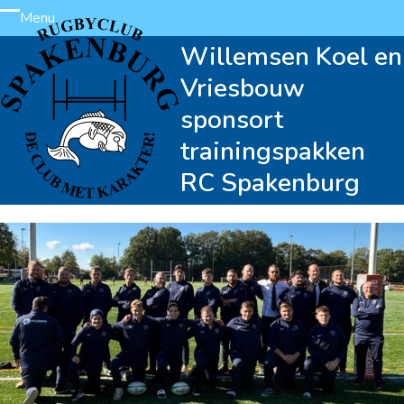
Skip
Menu
Open
Close
to
Willemsen Koel en
content
mobile
mobile
Vriesbouw
menu
menu
sponsort
trainingspakken
RC Spakenburg