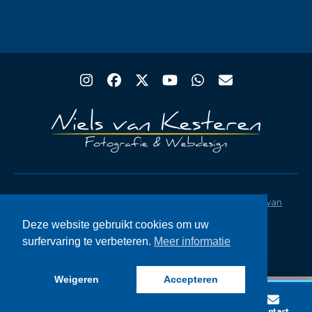
Instagram
Facebook
Twitter
YouTube
Whatsapp
Email
Copyright® Rugby Club Spakenburg | Ontwerp
Niels van
Kesteren
|
Privacystatement AVG
|
FAQ
Deze website gebruikt cookies om uw
surfervaring te verbeteren.
Meer informatie
Weigeren
Accepteren
Lid worden
Wedstrijden
Vacatures
Contact