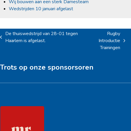
Wij bouwen aan een sterk Damesteam
Wedstrijden 10 januari afgelast
De thuiswedstrijd van 28-01 tegen
Rugby
previous
Haarlem is afgelast.
Introductie
next
post:
Trainingen
post:
Trots op onze sponsorsoren
Hoofdsponsor