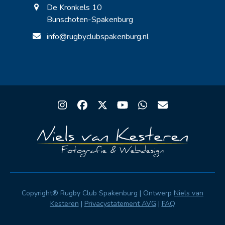
De Kronkels 10
Bunschoten-Spakenburg
info@rugbyclubspakenburg.nl
Instagram
Facebook
Twitter
YouTube
Whatsapp
Email
Copyright® Rugby Club Spakenburg | Ontwerp
Niels van
Kesteren
|
Privacystatement AVG
|
FAQ