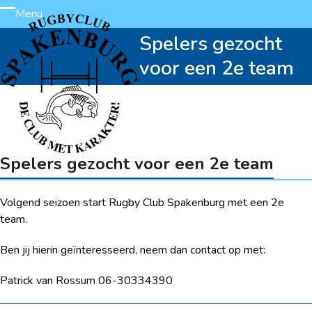
Skip
Menu
Open
Close
to
Spelers gezocht
content
mobile
mobile
voor een 2e team
menu
menu
Spelers gezocht voor een 2e team
Volgend seizoen start Rugby Club Spakenburg met een 2e
team.
Ben jij hierin geïnteresseerd, neem dan contact op met:
Patrick van Rossum 06-30334390