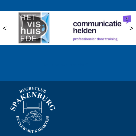
<
>
Ook sponsor worden? →