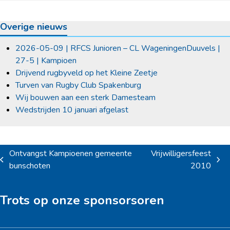
Overige nieuws
2026-05-09 | RFCS Junioren – CL WageningenDuuvels |
27-5 | Kampioen
Drijvend rugbyveld op het Kleine Zeetje
Turven van Rugby Club Spakenburg
Wij bouwen aan een sterk Damesteam
Wedstrijden 10 januari afgelast
Ontvangst Kampioenen gemeente
Vrijwilligersfeest
previous
next
bunschoten
2010
post:
post:
Trots op onze sponsorsoren