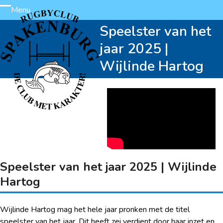
Skip
Menu
Open
Close
to
Speelster van het
content
mobile
mobile
jaar 2025 |
menu
menu
Wijlinde Hartog
Speelster van het jaar 2025 | Wijlinde
Hartog
Wijlinde Hartog mag het hele jaar pronken met de titel
speelster van het jaar. Dit heeft zei verdient door haar inzet en