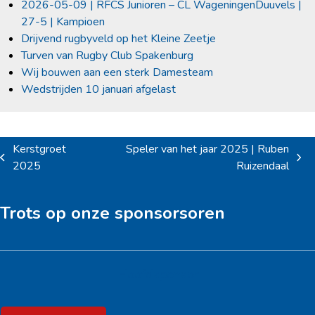
2026-05-09 | RFCS Junioren – CL WageningenDuuvels |
27-5 | Kampioen
Drijvend rugbyveld op het Kleine Zeetje
Turven van Rugby Club Spakenburg
Wij bouwen aan een sterk Damesteam
Wedstrijden 10 januari afgelast
Kerstgroet
Speler van het jaar 2025 | Ruben
previous
next
2025
Ruizendaal
post:
post:
Trots op onze sponsorsoren
Hoofdsponsor