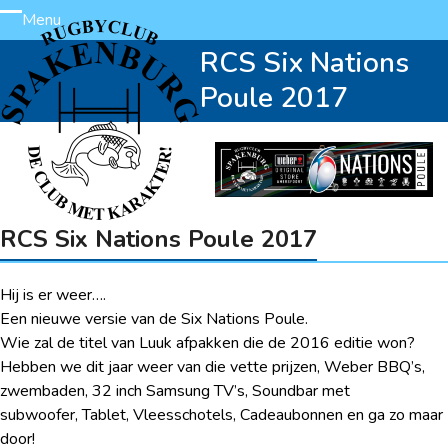
Skip
Menu
Open
Close
to
RCS Six Nations
content
mobile
mobile
Poule 2017
menu
menu
RCS Six Nations Poule 2017
Hij is er weer….
Een nieuwe versie van de Six Nations Poule.
Wie zal de titel van Luuk afpakken die de 2016 editie won?
Hebben we dit jaar weer van die vette prijzen, Weber BBQ’s,
zwembaden, 32 inch Samsung TV’s, Soundbar met
subwoofer, Tablet, Vleesschotels, Cadeaubonnen en ga zo maar
door!