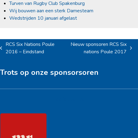
Turven van Rugby Club Spakenburg
Wij bouwen aan een sterk Damesteam
Wedstrijden 10 januari afgelast
RCS Six Nations Poule
Nieuw sponsoren RCS Six
previous
next
2016 – Eindstand
nations Poule 2017
post:
post:
Trots op onze sponsorsoren
Hoofdsponsor