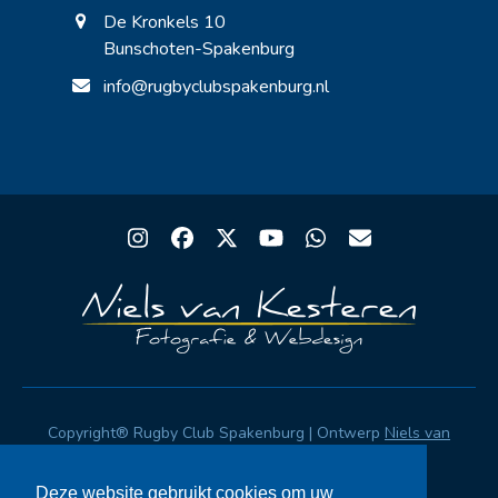
De Kronkels 10
Bunschoten-Spakenburg
info@rugbyclubspakenburg.nl
Instagram
Facebook
Twitter
YouTube
Whatsapp
Email
Copyright® Rugby Club Spakenburg | Ontwerp
Niels van
Kesteren
|
Privacystatement AVG
|
FAQ
Deze website gebruikt cookies om uw