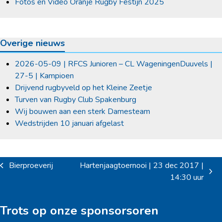
Fotos en Video Oranje Rugby Festijn 2025
Overige nieuws
2026-05-09 | RFCS Junioren – CL WageningenDuuvels |
27-5 | Kampioen
Drijvend rugbyveld op het Kleine Zeetje
Turven van Rugby Club Spakenburg
Wij bouwen aan een sterk Damesteam
Wedstrijden 10 januari afgelast
Bierproeverij
Hartenjaagtoernooi | 23 dec 2017 |
previous
next
14:30 uur
post:
post:
Trots op onze sponsorsoren