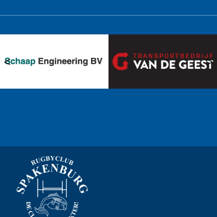
<
>
Ook sponsor worden? →