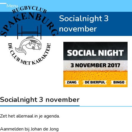
Skip
Menu
Open
Close
to
Socialnight 3
content
mobile
mobile
november
menu
menu
Socialnight 3 november
Zet het allemaal in je agenda.
Aanmelden bij Johan de Jong