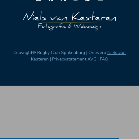
Instagram
Facebook
Twitter
YouTube
Whatsapp
Email
Copyright® Rugby Club Spakenburg | Ontwerp
Niels van
Kesteren
|
Privacystatement AVG
|
FAQ