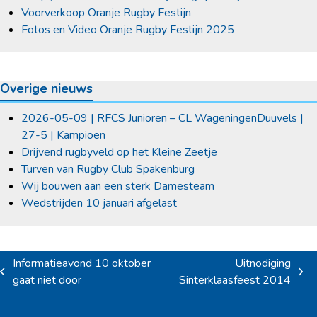
Voorverkoop Oranje Rugby Festijn
Fotos en Video Oranje Rugby Festijn 2025
Overige nieuws
2026-05-09 | RFCS Junioren – CL WageningenDuuvels |
27-5 | Kampioen
Drijvend rugbyveld op het Kleine Zeetje
Turven van Rugby Club Spakenburg
Wij bouwen aan een sterk Damesteam
Wedstrijden 10 januari afgelast
Informatieavond 10 oktober
Uitnodiging
previous
next
gaat niet door
Sinterklaasfeest 2014
post:
post: