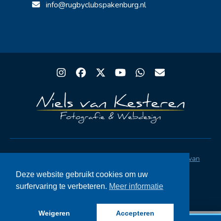
info@rugbyclubspakenburg.nl
Instagram
Facebook
Twitter
YouTube
Whatsapp
Email
Copyright® Rugby Club Spakenburg | Ontwerp
Niels van
Kesteren
|
Privacystatement AVG
|
FAQ
Deze website gebruikt cookies om uw
surfervaring te verbeteren.
Meer informatie
Weigeren
Accepteren