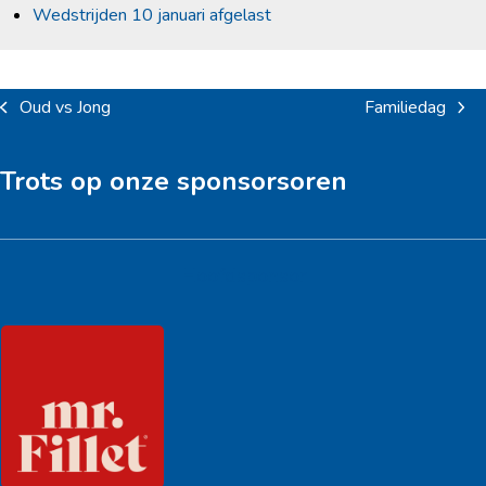
Wedstrijden 10 januari afgelast
Oud vs Jong
Familiedag
previous
next
post:
post:
Trots op onze sponsorsoren
Hoofdsponsor