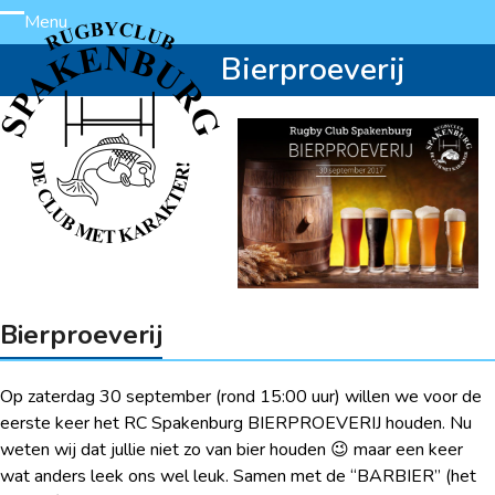
Skip
Menu
Open
Close
to
Bierproeverij
content
mobile
mobile
menu
menu
Bierproeverij
Op zaterdag 30 september (rond 15:00 uur) willen we voor de
eerste keer het RC Spakenburg BIERPROEVERIJ houden. Nu
weten wij dat jullie niet zo van bier houden 😉 maar een keer
wat anders leek ons wel leuk. Samen met de “BARBIER” (het