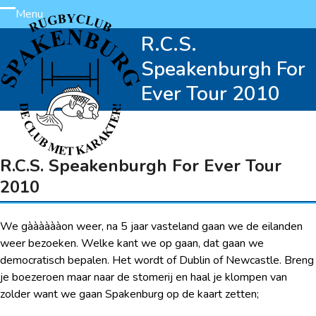
Skip
Menu
Open
Close
to
R.C.S.
content
mobile
mobile
Speakenburgh For
menu
menu
Ever Tour 2010
R.C.S. Speakenburgh For Ever Tour
2010
We gààààààon weer, na 5 jaar vasteland gaan we de eilanden
weer bezoeken. Welke kant we op gaan, dat gaan we
democratisch bepalen. Het wordt of Dublin of Newcastle. Breng
je boezeroen maar naar de stomerij en haal je klompen van
zolder want we gaan Spakenburg op de kaart zetten;