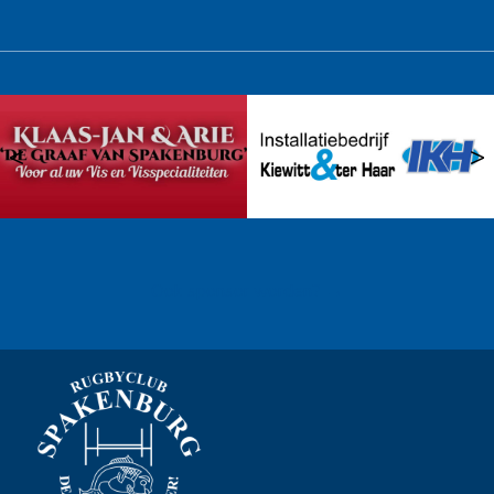
<
>
Ook sponsor worden? →