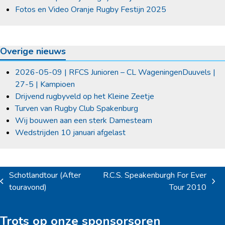
Fotos en Video Oranje Rugby Festijn 2025
Overige nieuws
2026-05-09 | RFCS Junioren – CL WageningenDuuvels |
27-5 | Kampioen
Drijvend rugbyveld op het Kleine Zeetje
Turven van Rugby Club Spakenburg
Wij bouwen aan een sterk Damesteam
Wedstrijden 10 januari afgelast
Schotlandtour (After
R.C.S. Speakenburgh For Ever
previous
next
touravond)
Tour 2010
post:
post:
Trots op onze sponsorsoren