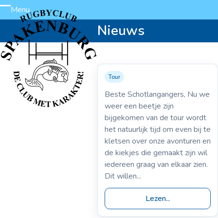
Skip
Menu
Open
Close
to
Nieuws
content
mobile
mobile
menu
menu
Tour
11-05-2004
Schotlandtour (After
Beste Schotlangangers, Nu we
touravond)
weer een beetje zijn
bijgekomen van de tour wordt
het natuurlijk tijd om even bij te
kletsen over onze avonturen en
de kiekjes die gemaakt zijn wil
iedereen graag van elkaar zien.
Dit willen...
Lezen...