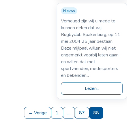
Nieuws
11-05-2004
25 jarig jubileum
Verheugd zijn wij u mede te
kunnen delen dat wij
Rugbyclub Spakenburg, op 11
mei 2004 25 jaar bestaan.
Deze mijlpaal willen wij niet
ongemerkt voorbij laten gaan
en willen dat met
sportvrienden, medesporters
en bekenden...
Lezen...
← Vorige
1
…
87
88