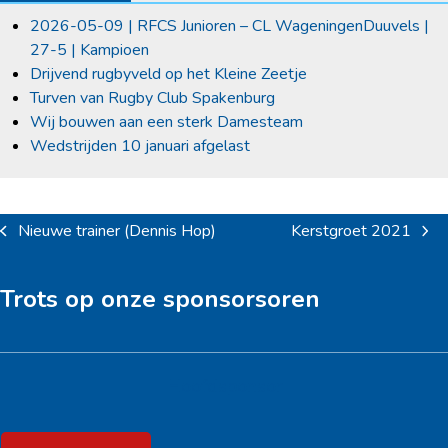
2026-05-09 | RFCS Junioren – CL WageningenDuuvels |
27-5 | Kampioen
Drijvend rugbyveld op het Kleine Zeetje
Turven van Rugby Club Spakenburg
Wij bouwen aan een sterk Damesteam
Wedstrijden 10 januari afgelast
Nieuwe trainer (Dennis Hop)
Kerstgroet 2021
previous
next
post:
post:
Trots op onze sponsorsoren
Hoofdsponsor