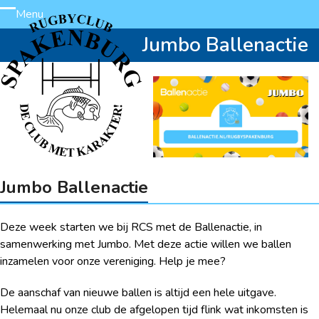
Skip
Menu
Open
Close
to
Jumbo Ballenactie
content
mobile
mobile
menu
menu
Jumbo Ballenactie
Deze week starten we bij RCS met de Ballenactie, in
samenwerking met Jumbo. Met deze actie willen we ballen
inzamelen voor onze vereniging. Help je mee?
De aanschaf van nieuwe ballen is altijd een hele uitgave.
Helemaal nu onze club de afgelopen tijd flink wat inkomsten is