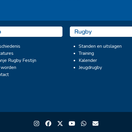
b
Rugby
chiedenis
Standen en uitslagen
atures
Training
nje Rugby Festijn
Kalender
 worden
Jeugdrugby
tact
Instagram
Facebook
Twitter
YouTube
Whatsapp
Email