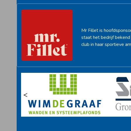
Mr Fillet is hoofdsponso
staat het bedrijf beken
club in haar sportieve am
<