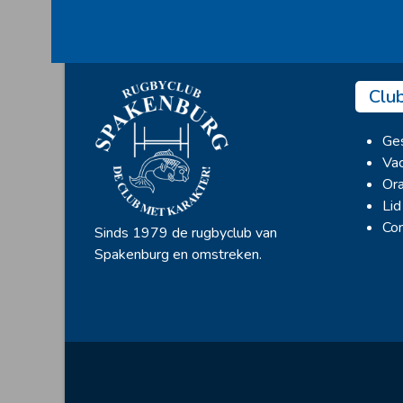
Clu
Ges
Vac
Ora
Lid
Con
Sinds 1979 de rugbyclub van
Spakenburg en omstreken.