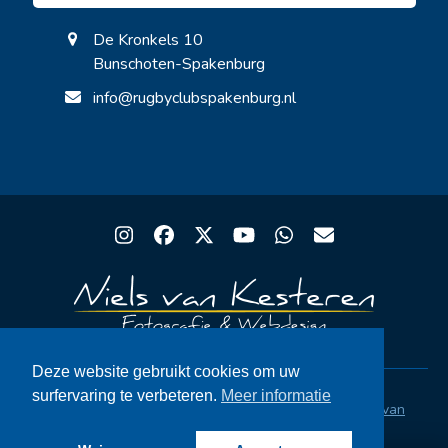
De Kronkels 10
Bunschoten-Spakenburg
info@rugbyclubspakenburg.nl
Instagram
Facebook
Twitter
YouTube
Whatsapp
Email
Deze website gebruikt cookies om uw
surfervaring te verbeteren.
Meer informatie
Copyright® Rugby Club Spakenburg | Ontwerp
Niels van
Kesteren
|
Privacystatement AVG
|
FAQ