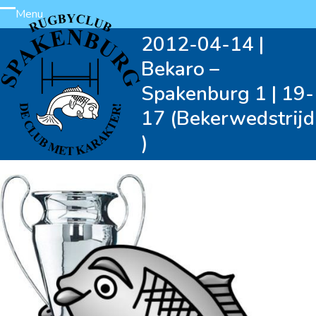
Skip
Menu
Open
Close
to
2012-04-14 |
content
mobile
mobile
Bekaro –
menu
menu
Spakenburg 1 | 19-
17 (Bekerwedstrijd
)