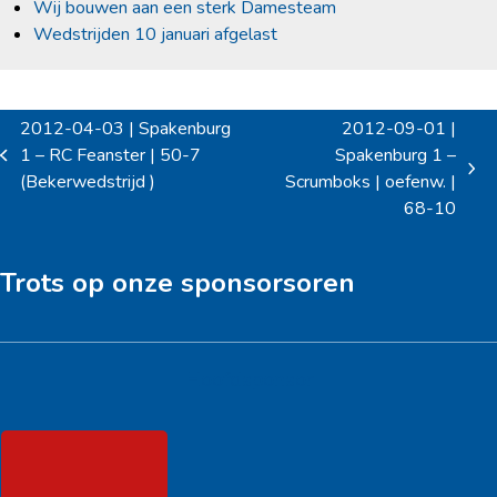
Wij bouwen aan een sterk Damesteam
Wedstrijden 10 januari afgelast
2012-04-03 | Spakenburg
2012-09-01 |
1 – RC Feanster | 50-7
Spakenburg 1 –
previous
next
(Bekerwedstrijd )
Scrumboks | oefenw. |
post:
post:
68-10
Trots op onze sponsorsoren
Hoofdsponsor