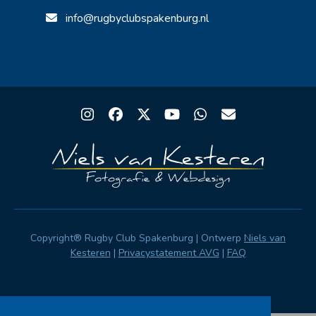
info@rugbyclubspakenburg.nl
Instagram
Facebook
Twitter
YouTube
Whatsapp
Email
Copyright® Rugby Club Spakenburg | Ontwerp
Niels van
Kesteren
|
Privacystatement AVG
|
FAQ