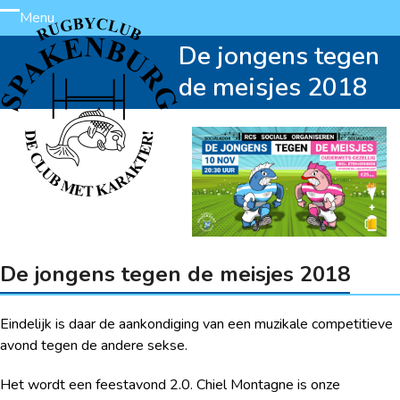
Skip
Menu
Open
Close
to
De jongens tegen
content
mobile
mobile
de meisjes 2018
menu
menu
De jongens tegen de meisjes 2018
Eindelijk is daar de aankondiging van een muzikale competitieve
avond tegen de andere sekse.
Het wordt een feestavond 2.0. Chiel Montagne is onze