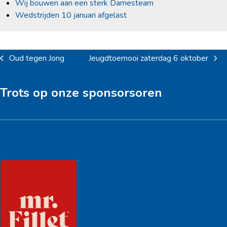
Wij bouwen aan een sterk Damesteam
Wedstrijden 10 januari afgelast
Oud tegen Jong
Jeugdtoernooi zaterdag 6 oktober
previous
next
post:
post:
Trots op onze sponsorsoren
Hoofdsponsor