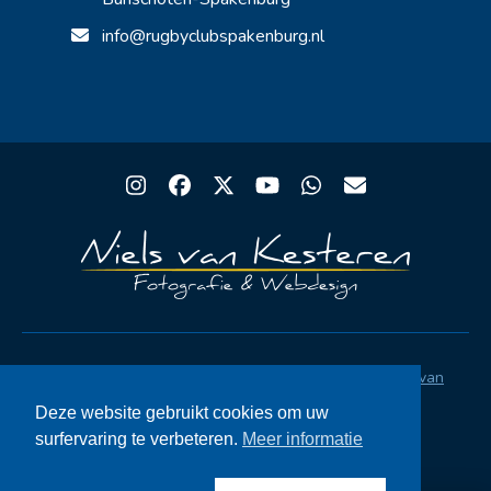
info@rugbyclubspakenburg.nl
Instagram
Facebook
Twitter
YouTube
Whatsapp
Email
Copyright® Rugby Club Spakenburg | Ontwerp
Niels van
Kesteren
|
Privacystatement AVG
|
FAQ
Deze website gebruikt cookies om uw
surfervaring te verbeteren.
Meer informatie