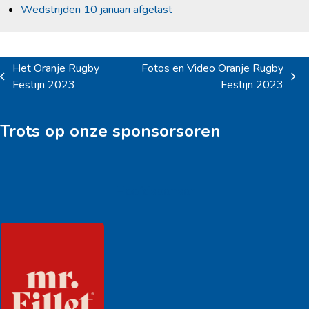
Wedstrijden 10 januari afgelast
Het Oranje Rugby
Fotos en Video Oranje Rugby
previous
next
Festijn 2023
Festijn 2023
post:
post:
Trots op onze sponsorsoren
Hoofdsponsor