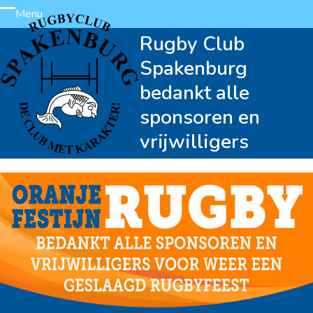
Skip
Menu
Open
Close
to
Rugby Club
content
mobile
mobile
Spakenburg
menu
menu
bedankt alle
sponsoren en
vrijwilligers