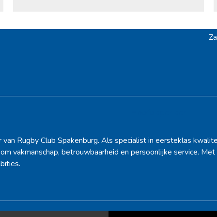
Za
ne
po
Hoofdsponsor
r van Rugby Club Spakenburg. Als specialist in eersteklas kwalite
d om vakmanschap, betrouwbaarheid en persoonlijke service. Met 
bities.