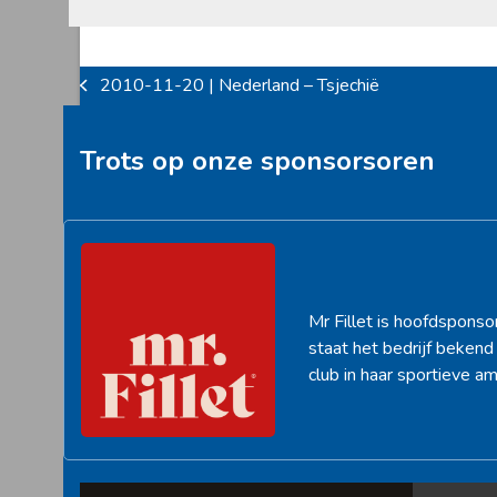
2010-11-20 | Nederland – Tsjechië
previous
post:
Trots op onze sponsorsoren
Mr Fillet is hoofdsponso
staat het bedrijf beken
club in haar sportieve am