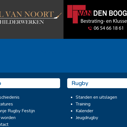
Ook sponsor worden? →
b
Rugby
chiedenis
Standen en uitslagen
atures
Training
nje Rugby Festijn
Kalender
 worden
Jeugdrugby
tact