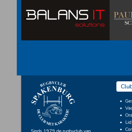
<
Clu
Ges
Vac
Ora
Lid
Con
Sinds 1979 de rugbyclub van