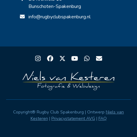
Bunschoten-Spakenburg
info@rugbyclubspakenburg.nl
Instagram
Facebook
Twitter
YouTube
Whatsapp
Email
Copyright® Rugby Club Spakenburg | Ontwerp
Niels van
Kesteren
|
Privacystatement AVG
|
FAQ