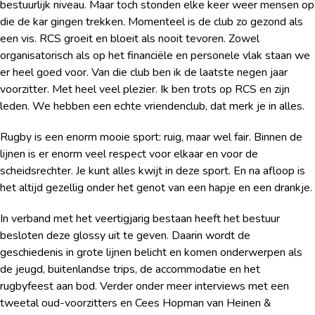
bestuurlijk niveau. Maar toch stonden elke keer weer mensen op
die de kar gingen trekken. Momenteel is de club zo gezond als
een vis. RCS groeit en bloeit als nooit tevoren. Zowel
organisatorisch als op het financiële en personele vlak staan we
er heel goed voor. Van die club ben ik de laatste negen jaar
voorzitter. Met heel veel plezier. Ik ben trots op RCS en zijn
leden. We hebben een echte vriendenclub, dat merk je in alles.
Rugby is een enorm mooie sport: ruig, maar wel fair. Binnen de
lijnen is er enorm veel respect voor elkaar en voor de
scheidsrechter. Je kunt alles kwijt in deze sport. En na afloop is
het altijd gezellig onder het genot van een hapje en een drankje.
In verband met het veertigjarig bestaan heeft het bestuur
besloten deze glossy uit te geven. Daarin wordt de
geschiedenis in grote lijnen belicht en komen onderwerpen als
de jeugd, buitenlandse trips, de accommodatie en het
rugbyfeest aan bod. Verder onder meer interviews met een
tweetal oud-voorzitters en Cees Hopman van Heinen &