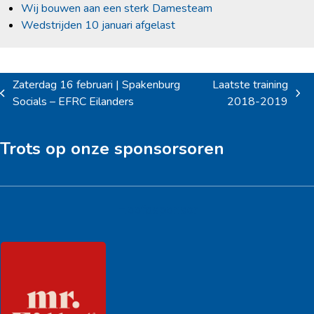
Wij bouwen aan een sterk Damesteam
Wedstrijden 10 januari afgelast
Zaterdag 16 februari | Spakenburg
Laatste training
previous
next
Socials – EFRC Eilanders
2018-2019
post:
post:
Trots op onze sponsorsoren
Hoofdsponsor