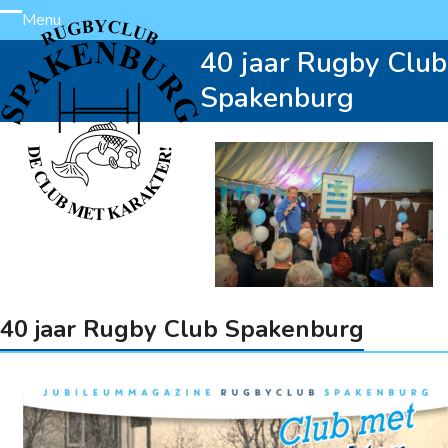
Skip
Menu
Open
Close
to
40 jaar Rugby Club
content
mobile
mobile
Spakenburg
menu
menu
40 jaar Rugby Club Spakenburg