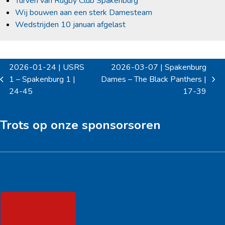
Turven van Rugby Club Spakenburg
Wij bouwen aan een sterk Damesteam
Wedstrijden 10 januari afgelast
2026-01-24 | USRS
2026-03-07 | Spakenburg
1 – Spakenburg 1 |
Dames – The Black Panthers |
previous
next
24-45
17-39
post:
post:
Trots op onze sponsorsoren
Hoofdsponsor