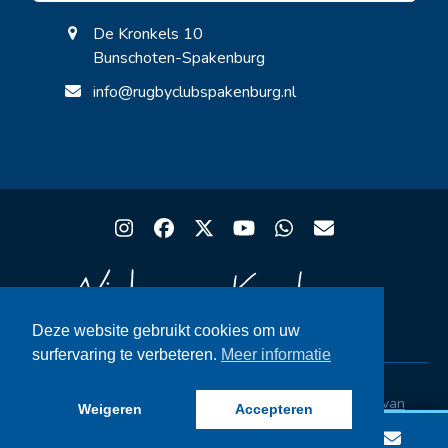
De Kronkels 10
Bunschoten-Spakenburg
info@rugbyclubspakenburg.nl
Instagram
Facebook
Twitter
YouTube
Whatsapp
Email
Deze website gebruikt cookies om uw
surfervaring te verbeteren.
Meer informatie
Copyright® Rugby Club Spakenburg | Ontwerp
Niels van
Weigeren
Accepteren
Kesteren
|
Privacystatement AVG
|
FAQ