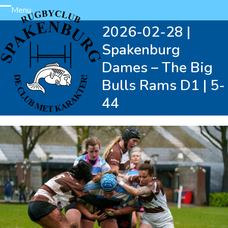
Skip
Menu
Open
Close
to
2026-02-28 |
content
mobile
mobile
Spakenburg
menu
menu
Dames – The Big
Bulls Rams D1 | 5-
44