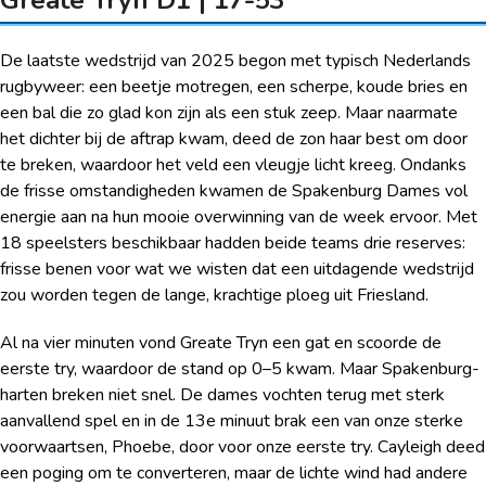
De laatste wedstrijd van 2025 begon met typisch Nederlands
rugbyweer: een beetje motregen, een scherpe, koude bries en
een bal die zo glad kon zijn als een stuk zeep. Maar naarmate
het dichter bij de aftrap kwam, deed de zon haar best om door
te breken, waardoor het veld een vleugje licht kreeg. Ondanks
de frisse omstandigheden kwamen de Spakenburg Dames vol
energie aan na hun mooie overwinning van de week ervoor. Met
18 speelsters beschikbaar hadden beide teams drie reserves:
frisse benen voor wat we wisten dat een uitdagende wedstrijd
zou worden tegen de lange, krachtige ploeg uit Friesland.
Al na vier minuten vond Greate Tryn een gat en scoorde de
eerste try, waardoor de stand op 0–5 kwam. Maar Spakenburg-
harten breken niet snel. De dames vochten terug met sterk
aanvallend spel en in de 13e minuut brak een van onze sterke
voorwaartsen, Phoebe, door voor onze eerste try. Cayleigh deed
een poging om te converteren, maar de lichte wind had andere