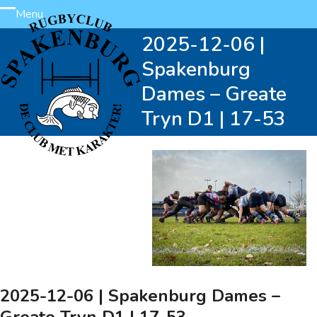
Skip
Menu
Open
Close
to
2025-12-06 |
content
mobile
mobile
Spakenburg
menu
menu
Dames – Greate
Tryn D1 | 17-53
2025-12-06 | Spakenburg Dames –
Greate Tryn D1 | 17-53