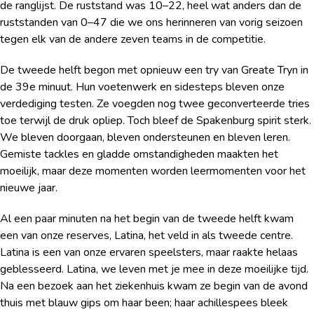
de ranglijst. De ruststand was 10–22, heel wat anders dan de
ruststanden van 0–47 die we ons herinneren van vorig seizoen
tegen elk van de andere zeven teams in de competitie.
De tweede helft begon met opnieuw een try van Greate Tryn in
de 39e minuut. Hun voetenwerk en sidesteps bleven onze
verdediging testen. Ze voegden nog twee geconverteerde tries
toe terwijl de druk opliep. Toch bleef de Spakenburg spirit sterk.
We bleven doorgaan, bleven ondersteunen en bleven leren.
Gemiste tackles en gladde omstandigheden maakten het
moeilijk, maar deze momenten worden leermomenten voor het
nieuwe jaar.
Al een paar minuten na het begin van de tweede helft kwam
een van onze reserves, Latina, het veld in als tweede centre.
Latina is een van onze ervaren speelsters, maar raakte helaas
geblesseerd. Latina, we leven met je mee in deze moeilijke tijd.
Na een bezoek aan het ziekenhuis kwam ze begin van de avond
thuis met blauw gips om haar been; haar achillespees bleek