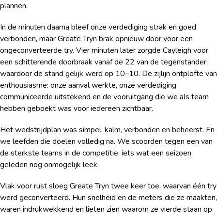
plannen.
In de minuten daarna bleef onze verdediging strak en goed
verbonden, maar Greate Tryn brak opnieuw door voor een
ongeconverteerde try. Vier minuten later zorgde Cayleigh voor
een schitterende doorbraak vanaf de 22 van de tegenstander,
waardoor de stand gelijk werd op 10–10. De zijlijn ontplofte van
enthousiasme: onze aanval werkte, onze verdediging
communiceerde uitstekend en de vooruitgang die we als team
hebben geboekt was voor iedereen zichtbaar.
Het wedstrijdplan was simpel: kalm, verbonden en beheerst. En
we leefden die doelen volledig na. We scoorden tegen een van
de sterkste teams in de competitie, iets wat een seizoen
geleden nog onmogelijk leek.
Vlak voor rust sloeg Greate Tryn twee keer toe, waarvan één try
werd geconverteerd. Hun snelheid en de meters die ze maakten,
waren indrukwekkend en lieten zien waarom ze vierde staan op