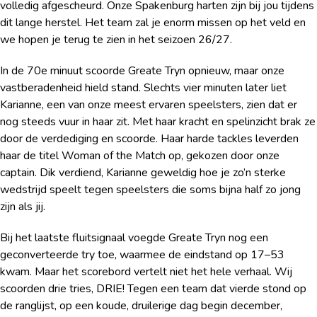
volledig afgescheurd. Onze Spakenburg harten zijn bij jou tijdens
dit lange herstel. Het team zal je enorm missen op het veld en
we hopen je terug te zien in het seizoen 26/27.
In de 70e minuut scoorde Greate Tryn opnieuw, maar onze
vastberadenheid hield stand. Slechts vier minuten later liet
Karianne, een van onze meest ervaren speelsters, zien dat er
nog steeds vuur in haar zit. Met haar kracht en spelinzicht brak ze
door de verdediging en scoorde. Haar harde tackles leverden
haar de titel Woman of the Match op, gekozen door onze
captain. Dik verdiend, Karianne geweldig hoe je zo’n sterke
wedstrijd speelt tegen speelsters die soms bijna half zo jong
zijn als jij.
Bij het laatste fluitsignaal voegde Greate Tryn nog een
geconverteerde try toe, waarmee de eindstand op 17–53
kwam. Maar het scorebord vertelt niet het hele verhaal. Wij
scoorden drie tries, DRIE! Tegen een team dat vierde stond op
de ranglijst, op een koude, druilerige dag begin december,