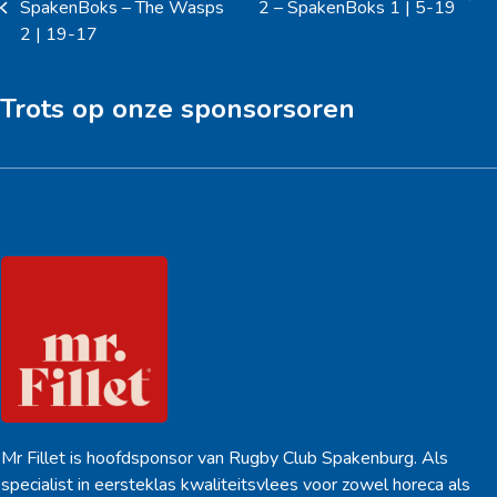
next
SpakenBoks – The Wasps
2 – SpakenBoks 1 | 5-19
previous
post:
2 | 19-17
post:
Trots op onze sponsorsoren
Hoofdsponsor
Mr Fillet is hoofdsponsor van Rugby Club Spakenburg. Als
specialist in eersteklas kwaliteitsvlees voor zowel horeca als