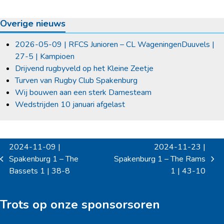
Overige nieuws
2026-05-09 | RFCS Junioren – CL WageningenDuuvels |
27-5 | Kampioen
Drijvend rugbyveld op het Kleine Zeetje
Turven van Rugby Club Spakenburg
Wij bouwen aan een sterk Damesteam
Wedstrijden 10 januari afgelast
2024-11-09 |
2024-11-23 |
Spakenburg 1 – The
Spakenburg 1 – The Rams
previous
next
Bassets 1 | 38-8
1 | 43-10
post:
post:
Trots op onze sponsorsoren