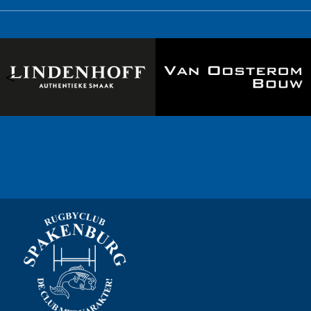
<
>
Ook sponsor worden? →