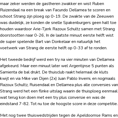
maar zeker werden de gastheren zwakker en wist Ruben
Ruizendaal na een break van Facundo Dellamea te scoren en
schoot Strang zijn ploeg op 0-19. De zwakte van de Zeeuwen
was duidelijk, ze konden de snelle Spakenburgers geen halt toe
houden waardoor Arie-Tjerk Razoux Schultz samen met Strang
doorstootten naar 0-26, In de laatste minuut eerste helft wist
de super spelende Bart van Donkelaar en natuurlijk het
voetwerk van Strang de eerste helft op 0-33 af te ronden.
Het tweede bedrijf werd een try na vier minuten van Dellamea
afgekeurd. Maar een minuut later wel Argentijnse 5 punten als
Samienta de bal drukt. De thuisclub raakt helemaal de kluts
kwijt en via Mike van Dijen (2x) Juan Pablo Inverni, en nogmaals
Razoux Schultz, Ruisendaal en Dellamea plus alle conversies van
Strang werd het een flinke uitslag waarin de thuisploeg eenmaal
wat terug kon doen met een try plus conversie en was de
eindstand 7-82. Tot nu toe de hoogste score in deze competitie.
Met nog twee thuiswedstrijden tegen de Apeldoornse Rams en