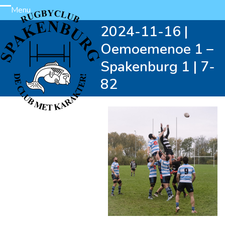
Skip
Menu
Open
Close
to
2024-11-16 |
content
mobile
mobile
Oemoemenoe 1 –
menu
menu
Spakenburg 1 | 7-
82