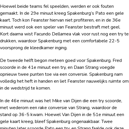
Hoewel beide teams fel speelden, werden er ook fouten
gemaakt. In de 29e minuut kreeg Spakenburg’s Pato een gele
kaart. Toch kon Feanster hiervan niet profiteren, en in de 36e
minuut werd ook een speler van Feanster bestraft met geel.
Kort daarna wist Facundo Dellamea vlak voor rust nog een try te
drukken, waardoor Spakenburg met een comfortabele 22-5
voorsprong de kleedkamer inging.
De tweede helft begon meteen goed voor Spakenburg. Fred
scoorde in de 41e minuut een try, en Daan Strang voegde
opnieuw twee punten toe via een conversie. Spakenburg nam
volledig het heft in handen en liet Feanster nauwelijks ruimte om
in de wedstrijd te komen.
In de 46e minuut was het Mike van Dijen die een try scoorde,
met wederom een rake conversie van Strang, waardoor de
stand op 36-5 kwam. Hoewel Van Dijen in de 51e minuut een
gele kaart kreeg, bleef Spakenburg ongenaakbaar. Twee
minuten later scoorde Pato een try, en Strang faalde ook deze