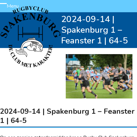
Skip
Menu
Open
Close
to
2024-09-14 |
content
mobile
mobile
Spakenburg 1 –
menu
menu
Feanster 1 | 64-5
2024-09-14 | Spakenburg 1 – Feanster
1 | 64-5