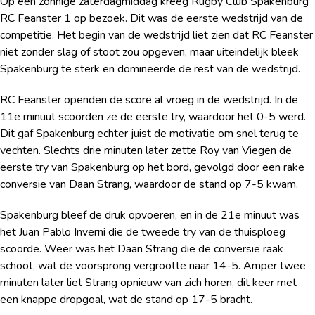
Op een zonnige zaterdagmiddag kreeg Rugby Club Spakenburg
RC Feanster 1 op bezoek. Dit was de eerste wedstrijd van de
competitie. Het begin van de wedstrijd liet zien dat RC Feanster
niet zonder slag of stoot zou opgeven, maar uiteindelijk bleek
Spakenburg te sterk en domineerde de rest van de wedstrijd.
RC Feanster openden de score al vroeg in de wedstrijd. In de
11e minuut scoorden ze de eerste try, waardoor het 0-5 werd.
Dit gaf Spakenburg echter juist de motivatie om snel terug te
vechten. Slechts drie minuten later zette Roy van Viegen de
eerste try van Spakenburg op het bord, gevolgd door een rake
conversie van Daan Strang, waardoor de stand op 7-5 kwam.
Spakenburg bleef de druk opvoeren, en in de 21e minuut was
het Juan Pablo Inverni die de tweede try van de thuisploeg
scoorde. Weer was het Daan Strang die de conversie raak
schoot, wat de voorsprong vergrootte naar 14-5. Amper twee
minuten later liet Strang opnieuw van zich horen, dit keer met
een knappe dropgoal, wat de stand op 17-5 bracht.