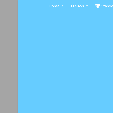
Skip
Home
Nieuws
Stand
to
content