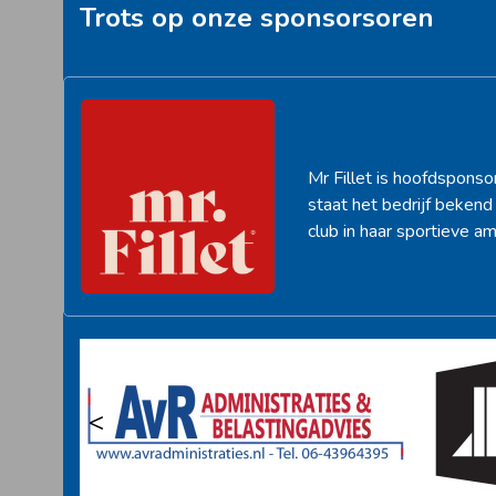
Trots op onze sponsorsoren
Mr Fillet is hoofdsponso
staat het bedrijf beken
club in haar sportieve am
<