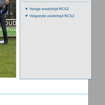
▼ Vorige wedstrijd RCS2
▼ Volgende wedstrijd RCS2