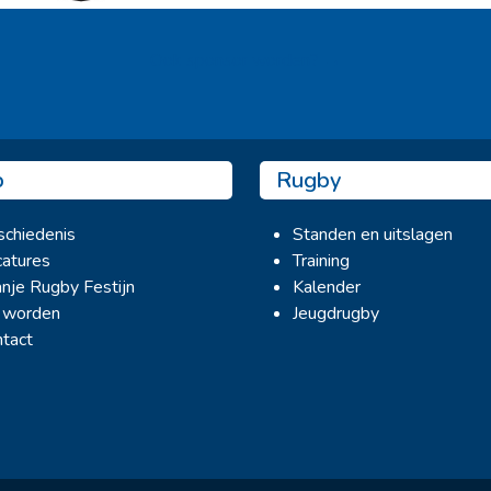
Ook sponsor worden? →
b
Rugby
chiedenis
Standen en uitslagen
atures
Training
nje Rugby Festijn
Kalender
 worden
Jeugdrugby
tact