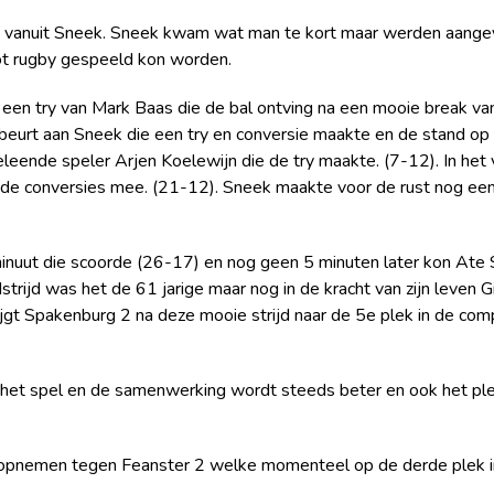
d vanuit Sneek. Sneek kwam wat man te kort maar werden aangev
pot rugby gespeeld kon worden.
een try van Mark Baas die de bal ontving na een mooie break v
beurt aan Sneek die een try en conversie maakte en de stand o
ende speler Arjen Koelewijn die de try maakte. (7-12). In het v
ide conversies mee. (21-12). Sneek maakte voor de rust nog ee
 minuut die scoorde (26-17) en nog geen 5 minuten later kon Ate
trijd was het de 61 jarige maar nog in de kracht van zijn leven 
ijgt Spakenburg 2 na deze mooie strijd naar de 5e plek in de com
et spel en de samenwerking wordt steeds beter en ook het plezie
n opnemen tegen Feanster 2 welke momenteel op de derde plek in