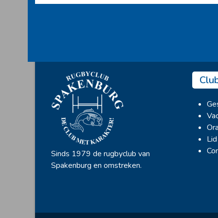
Clu
Ges
Vac
Ora
Lid
Con
Sinds 1979 de rugbyclub van
Spakenburg en omstreken.