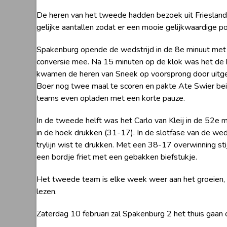
De heren van het tweede hadden bezoek uit Frieslan
gelijke aantallen zodat er een mooie gelijkwaardige 
Spakenburg opende de wedstrijd in de 8e minuut met 
conversie mee. Na 15 minuten op de klok was het de 
kwamen de heren van Sneek op voorsprong door uitgele
Boer nog twee maal te scoren en pakte Ate Swier be
teams even opladen met een korte pauze.
In de tweede helft was het Carlo van Kleij in de 52e
in de hoek drukken (31-17). In de slotfase van de weds
trylijn wist te drukken. Met een 38-17 overwinning st
een bordje friet met een gebakken biefstukje.
Het tweede team is elke week weer aan het groeien, h
lezen.
Zaterdag 10 februari zal Spakenburg 2 het thuis gaa