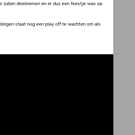
e zullen deelnemen en er dus een feestje was op
lingen staat nog een play off te wachten om als