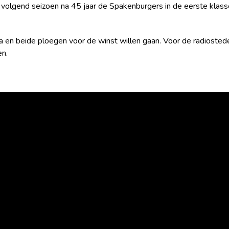
olgend seizoen na 45 jaar de Spakenburgers in de eerste klass
 en beide ploegen voor de winst willen gaan. Voor de radiostede
n.