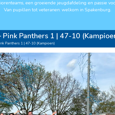
niorenteams, een groeiende jeugdafdeling en passie voo
Van pupillen tot veteranen: welkom in Spakenburg.
 Pink Panthers 1 | 47-10 (Kampioe
nk Panthers 1 | 47-10 (Kampioen)