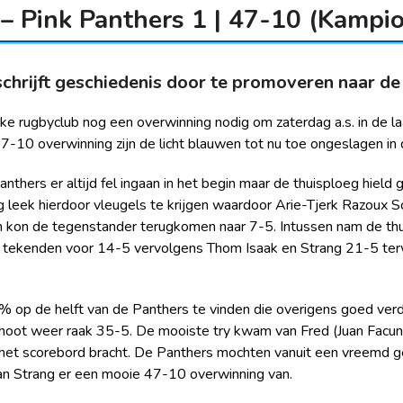
– Pink Panthers 1 | 47-10 (Kampi
hrijft geschiedenis door te promoveren naar de
e rugbyclub nog een overwinning nodig om zaterdag a.s. in de la
10 overwinning zijn de licht blauwen tot nu toe ongeslagen in 
nthers er altijd fel ingaan in het begin maar de thuisploeg hie
leek hierdoor vleugels te krijgen waardoor Arie-Tjerk Razoux S
n kon de tegenstander terugkomen naar 7-5. Intussen nam de thui
g tekenden voor 14-5 vervolgens Thom Isaak en Strang 21-5 terw
op de helft van de Panthers te vinden die overigens goed ver
hoot weer raak 35-5. De mooiste try kwam van Fred (Juan Facundo
p het scorebord bracht. De Panthers mochten vanuit een vreemd
van Strang er een mooie 47-10 overwinning van.