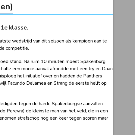
oen)
 1
e
klasse.
atste wedstrijd van dit seizoen als kampioen aan te
de competitie.
ld goed stand. Na ruim 10 minuten moest Spakenburg
chultz een mooie aanval afrondde met een try en Daan
sploeg het initiatief over en hadden de Panthers
ijl Facundo Deliamea en Strang de eerste helft op
dedigden tegen de harde Spakenburgse aanvallen.
 Pereyra) de kleinste man van het veld, die in een
 genomen strafschop nog een keer tegen scoren maar