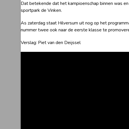
Dat betekende dat het kampioenschap binnen was en v
sportpark de Vinken.
As zaterdag staat Hilversum uit nog op het programma
nummer twee ook naar de eerste klasse te promovere
Verslag: Piet van den Deijssel