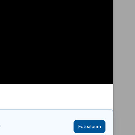
)
Fotoalbum