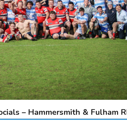
cials – Hammersmith & Fulham RFC