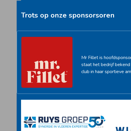
post:
Trots op onze sponsorsoren
Mr Fillet is hoofdsponso
staat het bedrijf beken
club in haar sportieve am
<