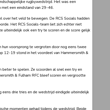
ndschappelijke rugbywedstrijd. Het was een
en met een eindstand van 29-46.
el over het veld te bewegen. De RCS Socials hadden
rde. Het RCS Socials-team liet zich echter niet
 uiteindelijk ook een try te scoren en de score gelijk
m hun voorsprong te vergroten door nog eens twee
d op 12-19 stond in het voordeel van Hammersmith &
beter te spelen. Ze scoorden al snel een try en
mersmith & Fulham RFC bleef scoren en vergrootte
s drie tries en de wedstrijd eindigde uiteindelijk
tische momenten gehad tijdens de wedstrijd. Beide