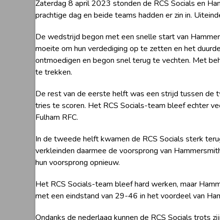
Zaterdag 8 april 2023 stonden de RCS Socials en Ham
prachtige dag en beide teams hadden er zin in. Uite
De wedstrijd begon met een snelle start van Hammers
moeite om hun verdediging op te zetten en het duurde
ontmoedigen en begon snel terug te vechten. Met behulp
te trekken.
De rest van de eerste helft was een strijd tussen d
tries te scoren. Het RCS Socials-team bleef echter v
Fulham RFC.
In de tweede helft kwamen de RCS Socials sterk teru
verkleinden daarmee de voorsprong van Hammersmith 
hun voorsprong opnieuw.
Het RCS Socials-team bleef hard werken, maar Hammer
met een eindstand van 29-46 in het voordeel van H
Ondanks de nederlaag kunnen de RCS Socials trots zij