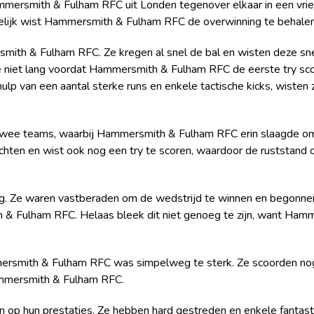
mersmith & Fulham RFC uit Londen tegenover elkaar in een vrie
indelijk wist Hammersmith & Fulham RFC de overwinning te behal
mith & Fulham RFC. Ze kregen al snel de bal en wisten deze sn
 niet lang voordat Hammersmith & Fulham RFC de eerste try scoo
 van een aantal sterke runs en enkele tactische kicks, wisten ze
e twee teams, waarbij Hammersmith & Fulham RFC erin slaagde o
echten en wist ook nog een try te scoren, waardoor de ruststan
g. Ze waren vastberaden om de wedstrijd te winnen en begonnen 
& Fulham RFC. Helaas bleek dit niet genoeg te zijn, want Ham
smith & Fulham RFC was simpelweg te sterk. Ze scoorden nog een
ammersmith & Fulham RFC.
n op hun prestaties. Ze hebben hard gestreden en enkele fantas